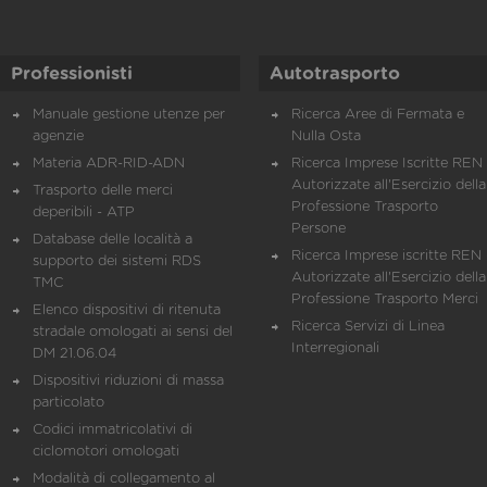
Professionisti
Autotrasporto
Manuale gestione utenze per
Ricerca Aree di Fermata e
agenzie
Nulla Osta
Materia ADR-RID-ADN
Ricerca Imprese Iscritte REN 
Autorizzate all'Esercizio della
Trasporto delle merci
Professione Trasporto
deperibili - ATP
Persone
Database delle località a
Ricerca Imprese iscritte REN 
supporto dei sistemi RDS
Autorizzate all'Esercizio della
TMC
Professione Trasporto Merci
Elenco dispositivi di ritenuta
Ricerca Servizi di Linea
stradale omologati ai sensi del
Interregionali
DM 21.06.04
Dispositivi riduzioni di massa
particolato
Codici immatricolativi di
ciclomotori omologati
Modalità di collegamento al