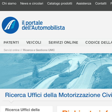
Chi siamo
News e circolari
Catalogo prodotti
Assistenza
Contatti
PATENTI
VEICOLI
SERVIZI ONLINE
CODICE DELL
Servizi online
//
Ricerca e Gestione UMC
Ricerca Uffici della Motorizzazione Civi
Ricerca Uffici della