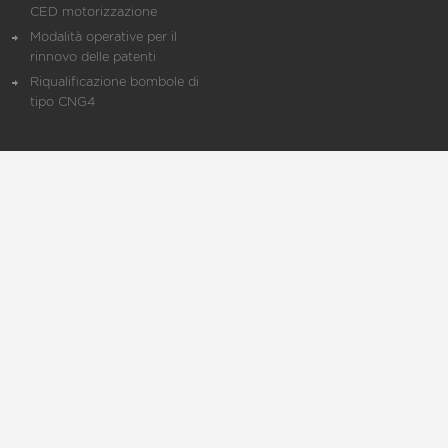
CED motorizzazione
Modalità operative per il
rinnovo delle patenti
Riqualificazione bombole di
tipo CNG4