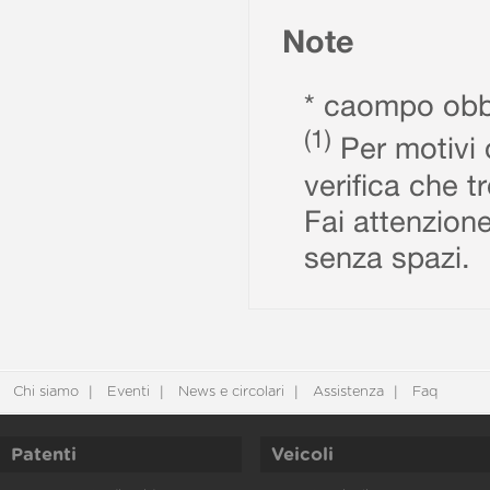
Note
* caompo obbl
(1)
Per motivi d
verifica che t
Fai attenzione
senza spazi.
Chi siamo
Eventi
News e circolari
Assistenza
Faq
Patenti
Veicoli