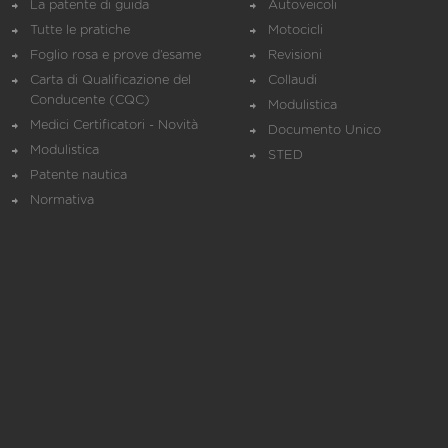
La patente di guida
Autoveicoli
Tutte le pratiche
Motocicli
Foglio rosa e prove d’esame
Revisioni
Carta di Qualificazione del
Collaudi
Conducente (CQC)
Modulistica
Medici Certificatori - Novità
Documento Unico
Modulistica
STED
Patente nautica
Normativa