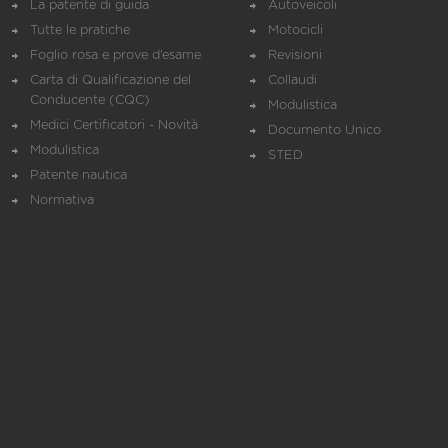
La patente di guida
Autoveicoli
Tutte le pratiche
Motocicli
Foglio rosa e prove d’esame
Revisioni
Carta di Qualificazione del
Collaudi
Conducente (CQC)
Modulistica
Medici Certificatori - Novità
Documento Unico
Modulistica
STED
Patente nautica
Normativa