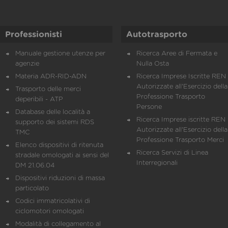
Professionisti
Autotrasporto
Manuale gestione utenze per
Ricerca Aree di Fermata e
agenzie
Nulla Osta
Materia ADR-RID-ADN
Ricerca Imprese Iscritte REN 
Autorizzate all'Esercizio della
Trasporto delle merci
Professione Trasporto
deperibili - ATP
Persone
Database delle località a
Ricerca Imprese iscritte REN 
supporto dei sistemi RDS
Autorizzate all'Esercizio della
TMC
Professione Trasporto Merci
Elenco dispositivi di ritenuta
Ricerca Servizi di Linea
stradale omologati ai sensi del
Interregionali
DM 21.06.04
Dispositivi riduzioni di massa
particolato
Codici immatricolativi di
ciclomotori omologati
Modalità di collegamento al