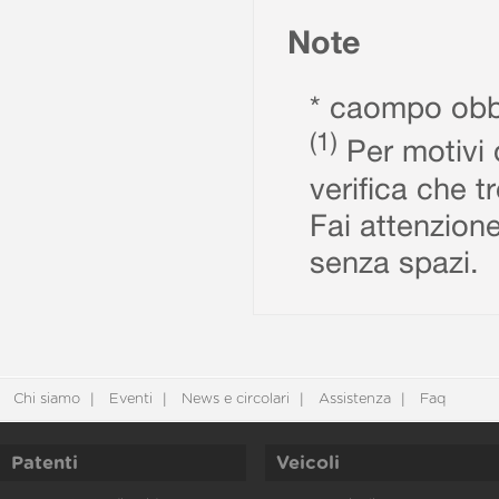
Note
* caompo obbl
(1)
Per motivi d
verifica che t
Fai attenzione
senza spazi.
Chi siamo
Eventi
News e circolari
Assistenza
Faq
Patenti
Veicoli