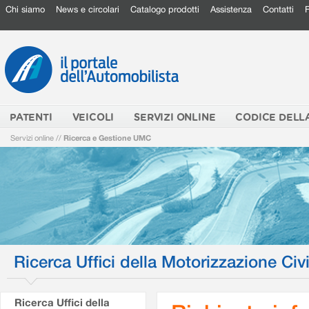
Chi siamo
News e circolari
Catalogo prodotti
Assistenza
Contatti
PATENTI
VEICOLI
SERVIZI ONLINE
CODICE DELL
Servizi online
//
Ricerca e Gestione UMC
Ricerca Uffici della Motorizzazione Civi
Ricerca Uffici della