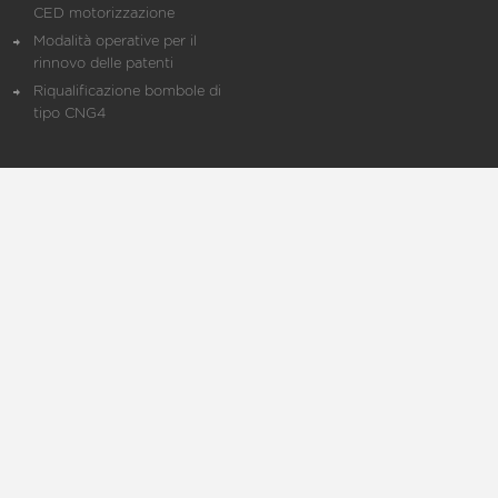
CED motorizzazione
Modalità operative per il
rinnovo delle patenti
Riqualificazione bombole di
tipo CNG4