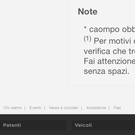
Note
* caompo obbl
(1)
Per motivi d
verifica che t
Fai attenzione
senza spazi.
Chi siamo
Eventi
News e circolari
Assistenza
Faq
Patenti
Veicoli