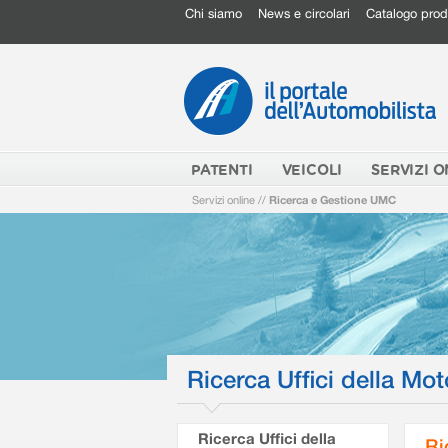
Chi siamo
News e circolari
Catalogo prod
PATENTI
VEICOLI
SERVIZI O
Servizi online
//
Ricerca e Gestione UMC
Ricerca Uffici della Mot
Ricerca Uffici della
Ri