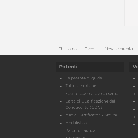
Chi siamo
Eventi
News e circolari
Patenti
Ve
La patente di guida
Tutte le pratiche
Foglio rosa e prove d’esame
Carta di Qualificazione del
Conducente (CQC)
Medici Certificatori - Novità
Modulistica
Patente nautica