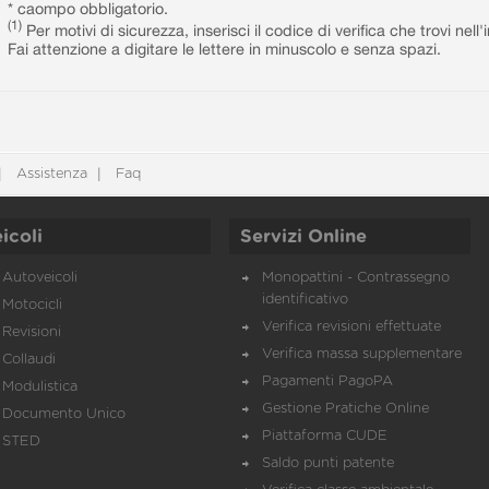
* caompo obbligatorio.
(1)
Per motivi di sicurezza, inserisci il codice di verifica che trovi nel
Fai attenzione a digitare le lettere in minuscolo e senza spazi.
Assistenza
Faq
icoli
Servizi Online
Autoveicoli
Monopattini - Contrassegno
identificativo
Motocicli
Verifica revisioni effettuate
Revisioni
Verifica massa supplementare
Collaudi
Pagamenti PagoPA
Modulistica
Gestione Pratiche Online
Documento Unico
Piattaforma CUDE
STED
Saldo punti patente