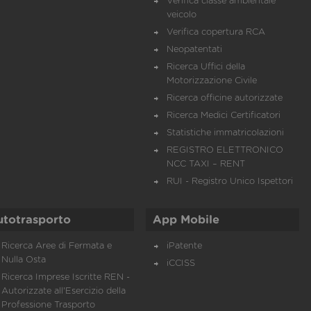
Verifica classe ambientale
veicolo
Verifica copertura RCA
Neopatentati
Ricerca Uffici della
Motorizzazione Civile
Ricerca officine autorizzate
Ricerca Medici Certificatori
Statistiche immatricolazioni
REGISTRO ELETTRONICO
NCC TAXI – RENT
RUI - Registro Unico Ispettori
utotrasporto
App Mobile
Ricerca Aree di Fermata e
iPatente
Nulla Osta
iCCISS
Ricerca Imprese Iscritte REN -
Autorizzate all'Esercizio della
Professione Trasporto