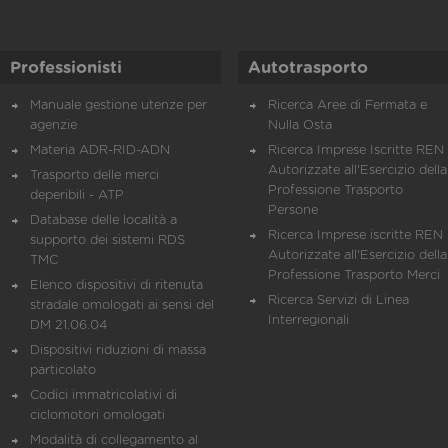
Professionisti
Autotrasporto
Manuale gestione utenze per
Ricerca Aree di Fermata e
agenzie
Nulla Osta
Materia ADR-RID-ADN
Ricerca Imprese Iscritte REN 
Autorizzate all'Esercizio della
Trasporto delle merci
Professione Trasporto
deperibili - ATP
Persone
Database delle località a
Ricerca Imprese iscritte REN 
supporto dei sistemi RDS
Autorizzate all'Esercizio della
TMC
Professione Trasporto Merci
Elenco dispositivi di ritenuta
Ricerca Servizi di Linea
stradale omologati ai sensi del
Interregionali
DM 21.06.04
Dispositivi riduzioni di massa
particolato
Codici immatricolativi di
ciclomotori omologati
Modalità di collegamento al