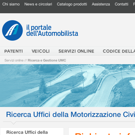
Chi siamo
News e circolari
Catalogo prodotti
Assistenza
Contatti
PATENTI
VEICOLI
SERVIZI ONLINE
CODICE DELL
Servizi online
//
Ricerca e Gestione UMC
Ricerca Uffici della Motorizzazione Civi
Ricerca Uffici della