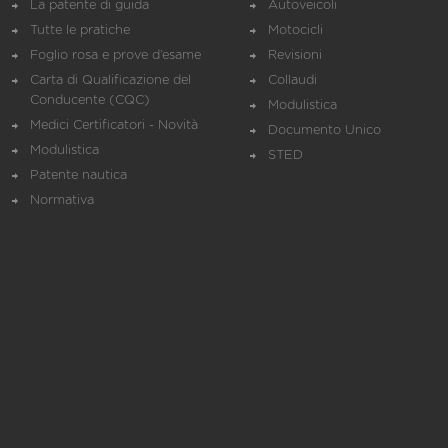
La patente di guida
Autoveicoli
Tutte le pratiche
Motocicli
Foglio rosa e prove d’esame
Revisioni
Carta di Qualificazione del
Collaudi
Conducente (CQC)
Modulistica
Medici Certificatori - Novità
Documento Unico
Modulistica
STED
Patente nautica
Normativa