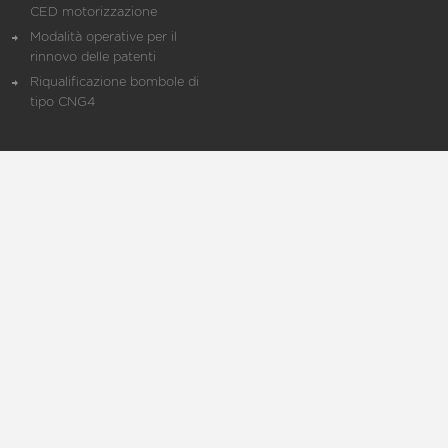
CED motorizzazione
Modalità operative per il
rinnovo delle patenti
Riqualificazione bombole di
tipo CNG4