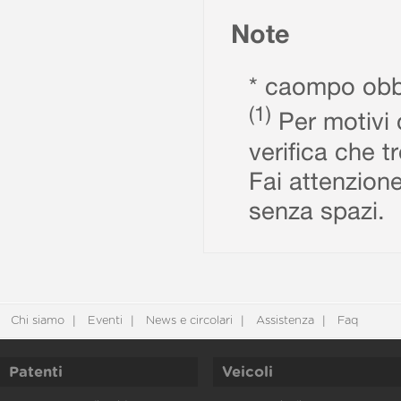
Note
* caompo obbl
(1)
Per motivi d
verifica che t
Fai attenzione
senza spazi.
Chi siamo
Eventi
News e circolari
Assistenza
Faq
Patenti
Veicoli