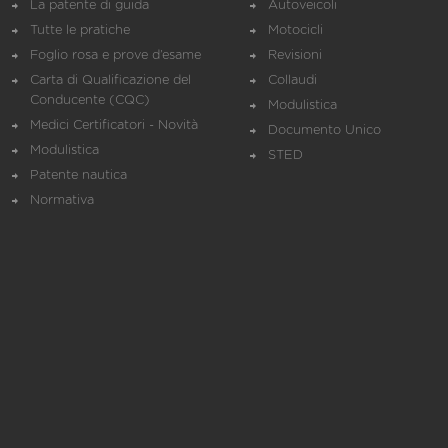
La patente di guida
Autoveicoli
Tutte le pratiche
Motocicli
Foglio rosa e prove d’esame
Revisioni
Carta di Qualificazione del
Collaudi
Conducente (CQC)
Modulistica
Medici Certificatori - Novità
Documento Unico
Modulistica
STED
Patente nautica
Normativa