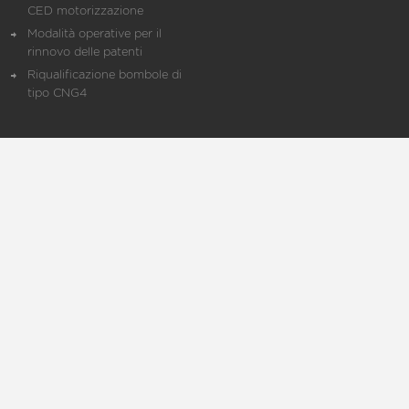
CED motorizzazione
Modalità operative per il
rinnovo delle patenti
Riqualificazione bombole di
tipo CNG4