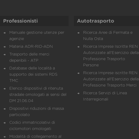
Professionisti
Autotrasporto
Manuale gestione utenze per
Ricerca Aree di Fermata e
agenzie
Nulla Osta
Materia ADR-RID-ADN
Ricerca Imprese Iscritte REN 
Autorizzate all'Esercizio della
Trasporto delle merci
Professione Trasporto
deperibili - ATP
Persone
Database delle località a
Ricerca Imprese iscritte REN 
supporto dei sistemi RDS
Autorizzate all'Esercizio della
TMC
Professione Trasporto Merci
Elenco dispositivi di ritenuta
Ricerca Servizi di Linea
stradale omologati ai sensi del
Interregionali
DM 21.06.04
Dispositivi riduzioni di massa
particolato
Codici immatricolativi di
ciclomotori omologati
Modalità di collegamento al