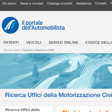
Chi siamo
News e circolari
Catalogo prodotti
Assistenza
Contatti
PATENTI
VEICOLI
SERVIZI ONLINE
CODICE DELL
Servizi online
//
Ricerca e Gestione UMC
Ricerca Uffici della Motorizzazione Civi
Ricerca Uffici della