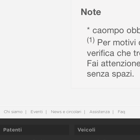
Note
* caompo obbl
(1)
Per motivi d
verifica che t
Fai attenzione
senza spazi.
Chi siamo
Eventi
News e circolari
Assistenza
Faq
Patenti
Veicoli