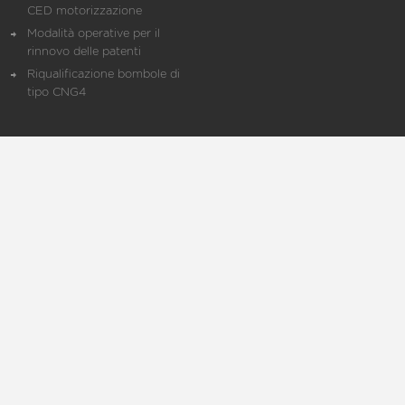
CED motorizzazione
Modalità operative per il
rinnovo delle patenti
Riqualificazione bombole di
tipo CNG4