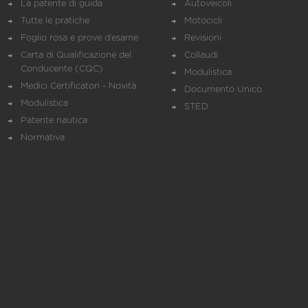
La patente di guida
Autoveicoli
Tutte le pratiche
Motocicli
Foglio rosa e prove d’esame
Revisioni
Carta di Qualificazione del
Collaudi
Conducente (CQC)
Modulistica
Medici Certificatori - Novità
Documento Unico
Modulistica
STED
Patente nautica
Normativa