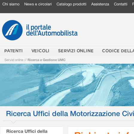
Chi siamo
News e circolari
Catalogo prodotti
Assistenza
Contatti
PATENTI
VEICOLI
SERVIZI ONLINE
CODICE DELL
Servizi online
//
Ricerca e Gestione UMC
Ricerca Uffici della Motorizzazione Civi
Ricerca Uffici della