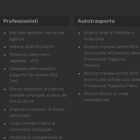
Professionisti
Autotrasporto
Manuale gestione utenze per
Ricerca Aree di Fermata e
agenzie
Nulla Osta
Materia ADR-RID-ADN
Ricerca Imprese Iscritte REN 
Autorizzate all'Esercizio della
Trasporto delle merci
Professione Trasporto
deperibili - ATP
Persone
Database delle località a
Ricerca Imprese iscritte REN 
supporto dei sistemi RDS
Autorizzate all'Esercizio della
TMC
Professione Trasporto Merci
Elenco dispositivi di ritenuta
Ricerca Servizi di Linea
stradale omologati ai sensi del
Interregionali
DM 21.06.04
Dispositivi riduzioni di massa
particolato
Codici immatricolativi di
ciclomotori omologati
Modalità di collegamento al