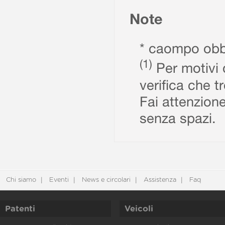
Note
* caompo obbl
(1)
Per motivi d
verifica che t
Fai attenzione
senza spazi.
Chi siamo
Eventi
News e circolari
Assistenza
Faq
Patenti
Veicoli