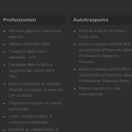
Professionisti
Autotrasporto
Manuale gestione utenze per
Ricerca Aree di Fermata e
agenzie
Nulla Osta
Materia ADR-RID-ADN
Ricerca Imprese Iscritte REN 
Autorizzate all'Esercizio della
Trasporto delle merci
Professione Trasporto
deperibili - ATP
Persone
Database delle località a
Ricerca Imprese iscritte REN 
supporto dei sistemi RDS
Autorizzate all'Esercizio della
TMC
Professione Trasporto Merci
Elenco dispositivi di ritenuta
Ricerca Servizi di Linea
stradale omologati ai sensi del
Interregionali
DM 21.06.04
Dispositivi riduzioni di massa
particolato
Codici immatricolativi di
ciclomotori omologati
Modalità di collegamento al