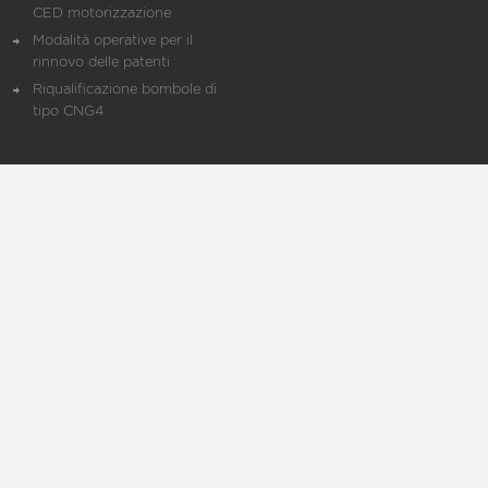
CED motorizzazione
Modalità operative per il
rinnovo delle patenti
Riqualificazione bombole di
tipo CNG4