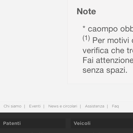
Note
* caompo obbl
(1)
Per motivi d
verifica che t
Fai attenzione
senza spazi.
Chi siamo
Eventi
News e circolari
Assistenza
Faq
Patenti
Veicoli