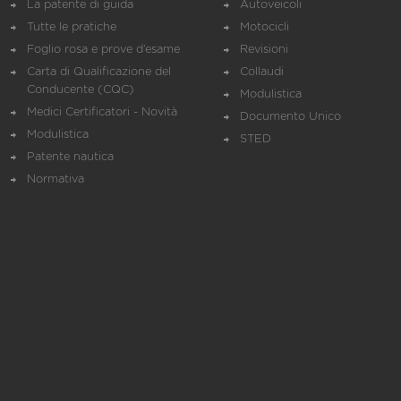
La patente di guida
Autoveicoli
Tutte le pratiche
Motocicli
Foglio rosa e prove d’esame
Revisioni
Carta di Qualificazione del
Collaudi
Conducente (CQC)
Modulistica
Medici Certificatori - Novità
Documento Unico
Modulistica
STED
Patente nautica
Normativa