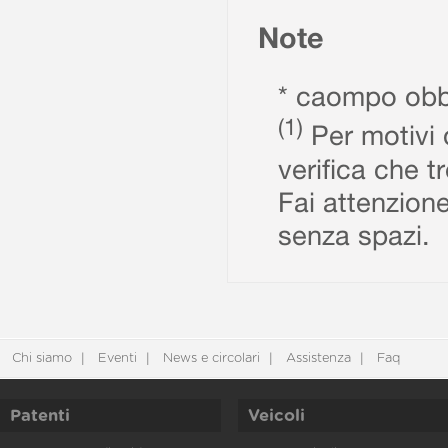
Note
* caompo obbl
(1)
Per motivi d
verifica che t
Fai attenzione
senza spazi.
Chi siamo
Eventi
News e circolari
Assistenza
Faq
Patenti
Veicoli