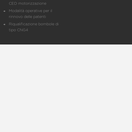
CED motorizzazione
Modalità operative per il
rinnovo delle patenti
Riqualificazione bombole di
tipo CNG4