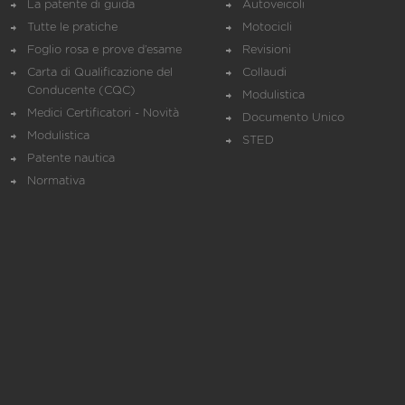
La patente di guida
Autoveicoli
Tutte le pratiche
Motocicli
Foglio rosa e prove d’esame
Revisioni
Carta di Qualificazione del
Collaudi
Conducente (CQC)
Modulistica
Medici Certificatori - Novità
Documento Unico
Modulistica
STED
Patente nautica
Normativa