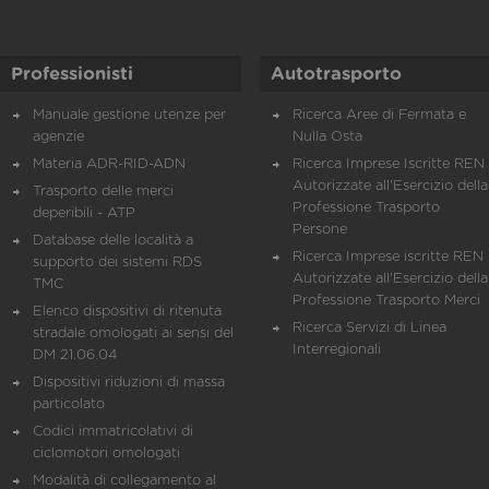
Professionisti
Autotrasporto
Manuale gestione utenze per
Ricerca Aree di Fermata e
agenzie
Nulla Osta
Materia ADR-RID-ADN
Ricerca Imprese Iscritte REN 
Autorizzate all'Esercizio della
Trasporto delle merci
Professione Trasporto
deperibili - ATP
Persone
Database delle località a
Ricerca Imprese iscritte REN 
supporto dei sistemi RDS
Autorizzate all'Esercizio della
TMC
Professione Trasporto Merci
Elenco dispositivi di ritenuta
Ricerca Servizi di Linea
stradale omologati ai sensi del
Interregionali
DM 21.06.04
Dispositivi riduzioni di massa
particolato
Codici immatricolativi di
ciclomotori omologati
Modalità di collegamento al