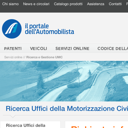
Chi siamo
News e circolari
Catalogo prodotti
Assistenza
Contatti
PATENTI
VEICOLI
SERVIZI ONLINE
CODICE DELL
Servizi online
//
Ricerca e Gestione UMC
Ricerca Uffici della Motorizzazione Civi
Ricerca Uffici della