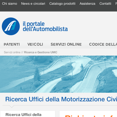
Chi siamo
News e circolari
Catalogo prodotti
Assistenza
Contatti
PATENTI
VEICOLI
SERVIZI ONLINE
CODICE DELL
Servizi online
//
Ricerca e Gestione UMC
Ricerca Uffici della Motorizzazione Civi
Ricerca Uffici della