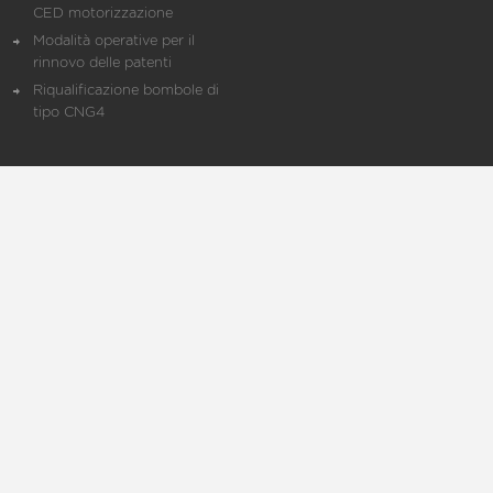
CED motorizzazione
Modalità operative per il
rinnovo delle patenti
Riqualificazione bombole di
tipo CNG4