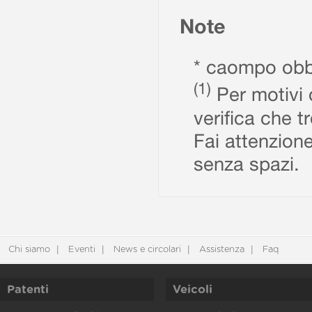
Note
* caompo obbl
(1)
Per motivi d
verifica che t
Fai attenzione
senza spazi.
Chi siamo
Eventi
News e circolari
Assistenza
Faq
Patenti
Veicoli