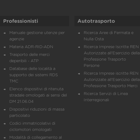
Professionisti
Autotrasporto
Manuale gestione utenze per
Ricerca Aree di Fermata e
agenzie
Nulla Osta
Materia ADR-RID-ADN
Ricerca Imprese Iscritte REN 
Autorizzate all'Esercizio della
Trasporto delle merci
Professione Trasporto
deperibili - ATP
Persone
Database delle località a
Ricerca Imprese iscritte REN 
supporto dei sistemi RDS
Autorizzate all'Esercizio della
TMC
Professione Trasporto Merci
Elenco dispositivi di ritenuta
Ricerca Servizi di Linea
stradale omologati ai sensi del
Interregionali
DM 21.06.04
Dispositivi riduzioni di massa
particolato
Codici immatricolativi di
ciclomotori omologati
Modalità di collegamento al