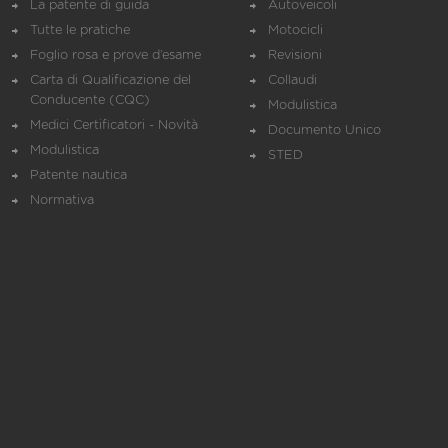
La patente di guida
Autoveicoli
Tutte le pratiche
Motocicli
Foglio rosa e prove d’esame
Revisioni
Carta di Qualificazione del
Collaudi
Conducente (CQC)
Modulistica
Medici Certificatori - Novità
Documento Unico
Modulistica
STED
Patente nautica
Normativa