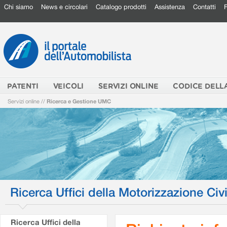
Chi siamo
News e circolari
Catalogo prodotti
Assistenza
Contatti
PATENTI
VEICOLI
SERVIZI ONLINE
CODICE DELL
Servizi online
//
Ricerca e Gestione UMC
Ricerca Uffici della Motorizzazione Civi
Ricerca Uffici della