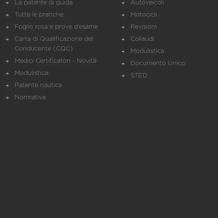
La patente di guida
Autoveicoli
Tutte le pratiche
Motocicli
Foglio rosa e prove d’esame
Revisioni
Carta di Qualificazione del
Collaudi
Conducente (CQC)
Modulistica
Medici Certificatori - Novità
Documento Unico
Modulistica
STED
Patente nautica
Normativa