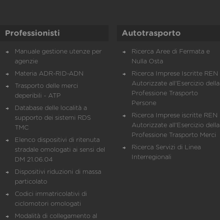
Professionisti
Autotrasporto
Manuale gestione utenze per
Ricerca Aree di Fermata e
agenzie
Nulla Osta
Materia ADR-RID-ADN
Ricerca Imprese Iscritte REN 
Autorizzate all'Esercizio della
Trasporto delle merci
Professione Trasporto
deperibili - ATP
Persone
Database delle località a
Ricerca Imprese iscritte REN 
supporto dei sistemi RDS
Autorizzate all'Esercizio della
TMC
Professione Trasporto Merci
Elenco dispositivi di ritenuta
Ricerca Servizi di Linea
stradale omologati ai sensi del
Interregionali
DM 21.06.04
Dispositivi riduzioni di massa
particolato
Codici immatricolativi di
ciclomotori omologati
Modalità di collegamento al