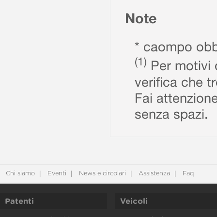
Note
* caompo obbl
(1)
Per motivi d
verifica che t
Fai attenzione
senza spazi.
Chi siamo
Eventi
News e circolari
Assistenza
Faq
Patenti
Veicoli