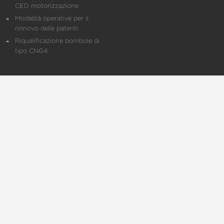
CED motorizzazione
Modalità operative per il
rinnovo delle patenti
Riqualificazione bombole di
tipo CNG4