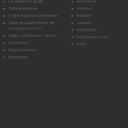
La patente di guida
Autoveicoli
Tutte le pratiche
Motocicli
Foglio rosa e prove d’esame
Revisioni
Carta di Qualificazione del
Collaudi
Conducente (CQC)
Modulistica
Medici Certificatori - Novità
Documento Unico
Modulistica
STED
Patente nautica
Normativa