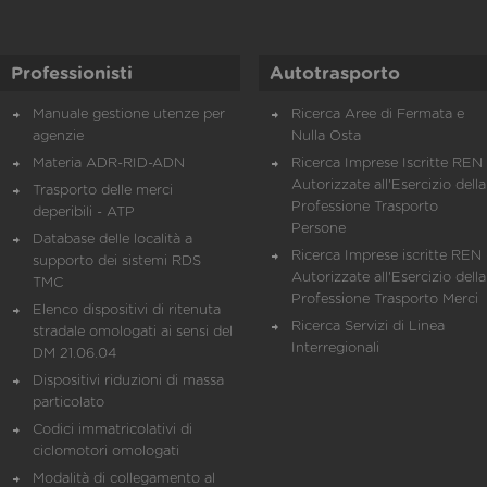
Professionisti
Autotrasporto
Manuale gestione utenze per
Ricerca Aree di Fermata e
agenzie
Nulla Osta
Materia ADR-RID-ADN
Ricerca Imprese Iscritte REN 
Autorizzate all'Esercizio della
Trasporto delle merci
Professione Trasporto
deperibili - ATP
Persone
Database delle località a
Ricerca Imprese iscritte REN 
supporto dei sistemi RDS
Autorizzate all'Esercizio della
TMC
Professione Trasporto Merci
Elenco dispositivi di ritenuta
Ricerca Servizi di Linea
stradale omologati ai sensi del
Interregionali
DM 21.06.04
Dispositivi riduzioni di massa
particolato
Codici immatricolativi di
ciclomotori omologati
Modalità di collegamento al