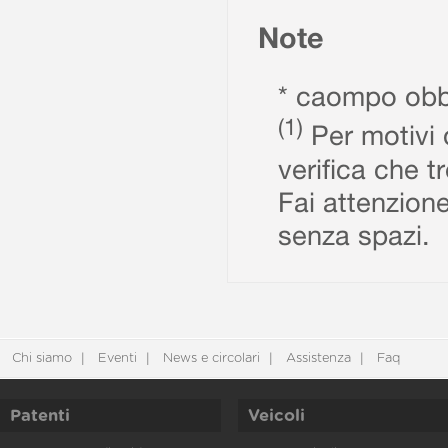
Note
* caompo obbl
(1)
Per motivi d
verifica che t
Fai attenzione
senza spazi.
Chi siamo
Eventi
News e circolari
Assistenza
Faq
Patenti
Veicoli