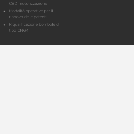
CED motorizzazione
Modalità operative per il
rinnovo delle patenti
Riqualificazione bombole di
tipo CNG4