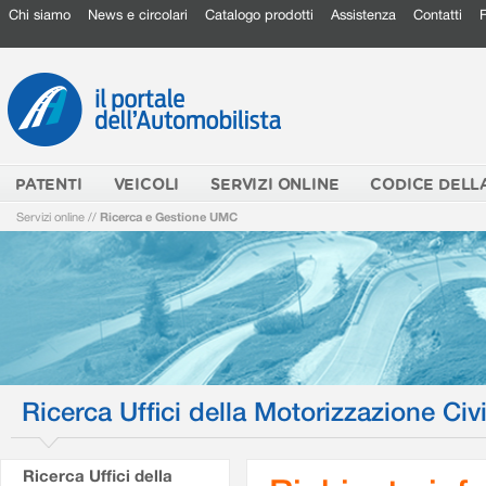
Chi siamo
News e circolari
Catalogo prodotti
Assistenza
Contatti
PATENTI
VEICOLI
SERVIZI ONLINE
CODICE DELL
Servizi online
//
Ricerca e Gestione UMC
Ricerca Uffici della Motorizzazione Civi
Ricerca Uffici della