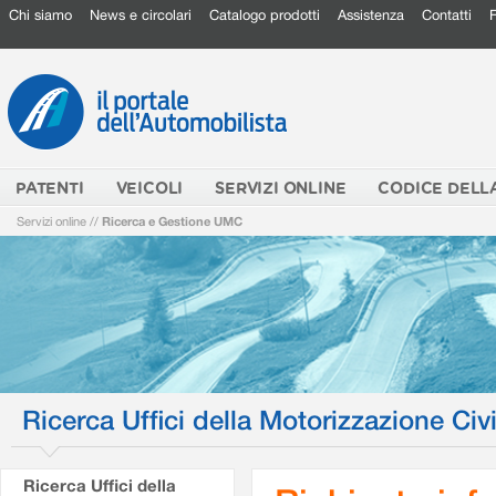
Chi siamo
News e circolari
Catalogo prodotti
Assistenza
Contatti
PATENTI
VEICOLI
SERVIZI ONLINE
CODICE DELL
Servizi online
//
Ricerca e Gestione UMC
Ricerca Uffici della Motorizzazione Civi
Ricerca Uffici della