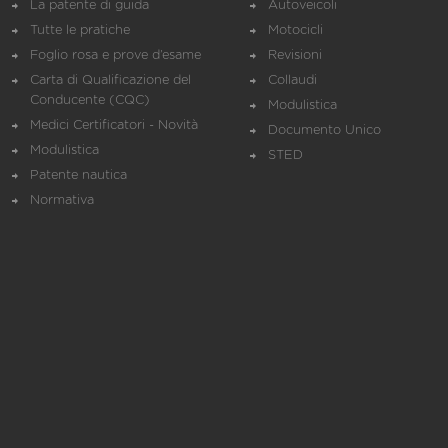
La patente di guida
Autoveicoli
Tutte le pratiche
Motocicli
Foglio rosa e prove d’esame
Revisioni
Carta di Qualificazione del
Collaudi
Conducente (CQC)
Modulistica
Medici Certificatori - Novità
Documento Unico
Modulistica
STED
Patente nautica
Normativa