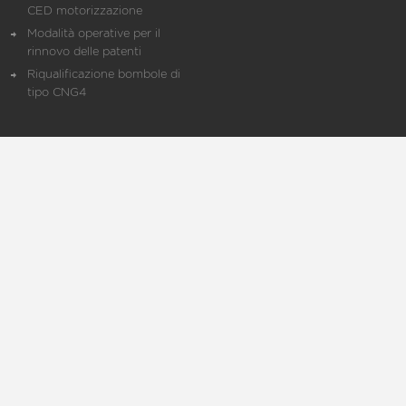
CED motorizzazione
Modalità operative per il
rinnovo delle patenti
Riqualificazione bombole di
tipo CNG4