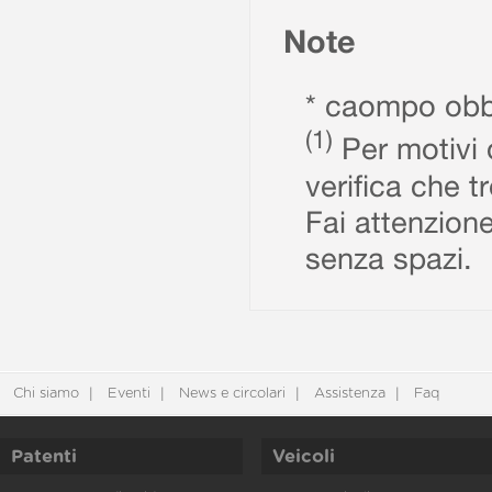
Note
* caompo obbl
(1)
Per motivi d
verifica che t
Fai attenzione
senza spazi.
Chi siamo
Eventi
News e circolari
Assistenza
Faq
Patenti
Veicoli