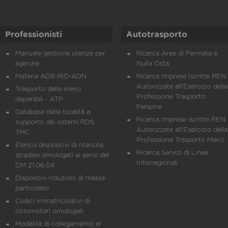
Professionisti
Autotrasporto
Manuale gestione utenze per
Ricerca Aree di Fermata e
agenzie
Nulla Osta
Materia ADR-RID-ADN
Ricerca Imprese Iscritte REN 
Autorizzate all'Esercizio della
Trasporto delle merci
Professione Trasporto
deperibili - ATP
Persone
Database delle località a
Ricerca Imprese iscritte REN 
supporto dei sistemi RDS
Autorizzate all'Esercizio della
TMC
Professione Trasporto Merci
Elenco dispositivi di ritenuta
Ricerca Servizi di Linea
stradale omologati ai sensi del
Interregionali
DM 21.06.04
Dispositivi riduzioni di massa
particolato
Codici immatricolativi di
ciclomotori omologati
Modalità di collegamento al