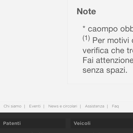
Note
* caompo obbl
(1)
Per motivi d
verifica che t
Fai attenzione
senza spazi.
Chi siamo
Eventi
News e circolari
Assistenza
Faq
Patenti
Veicoli