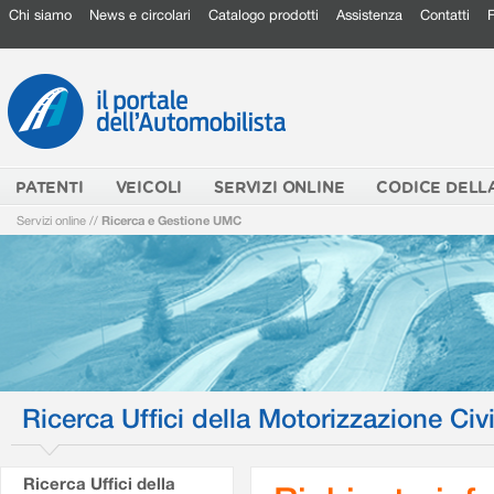
Chi siamo
News e circolari
Catalogo prodotti
Assistenza
Contatti
PATENTI
VEICOLI
SERVIZI ONLINE
CODICE DELL
Servizi online
//
Ricerca e Gestione UMC
Ricerca Uffici della Motorizzazione Civi
Ricerca Uffici della