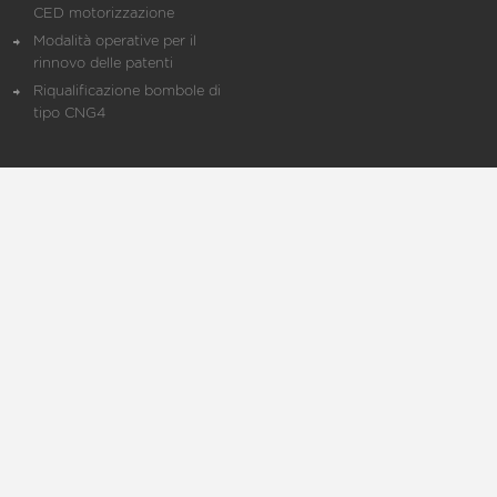
CED motorizzazione
Modalità operative per il
rinnovo delle patenti
Riqualificazione bombole di
tipo CNG4