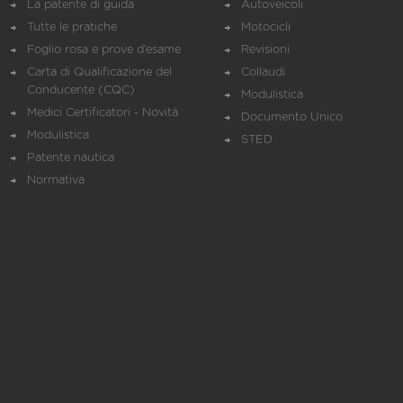
La patente di guida
Autoveicoli
Tutte le pratiche
Motocicli
Foglio rosa e prove d’esame
Revisioni
Carta di Qualificazione del
Collaudi
Conducente (CQC)
Modulistica
Medici Certificatori - Novità
Documento Unico
Modulistica
STED
Patente nautica
Normativa