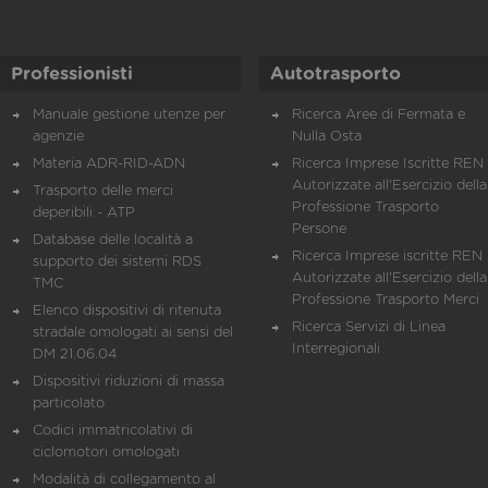
Professionisti
Autotrasporto
Manuale gestione utenze per
Ricerca Aree di Fermata e
agenzie
Nulla Osta
Materia ADR-RID-ADN
Ricerca Imprese Iscritte REN 
Autorizzate all'Esercizio della
Trasporto delle merci
Professione Trasporto
deperibili - ATP
Persone
Database delle località a
Ricerca Imprese iscritte REN 
supporto dei sistemi RDS
Autorizzate all'Esercizio della
TMC
Professione Trasporto Merci
Elenco dispositivi di ritenuta
Ricerca Servizi di Linea
stradale omologati ai sensi del
Interregionali
DM 21.06.04
Dispositivi riduzioni di massa
particolato
Codici immatricolativi di
ciclomotori omologati
Modalità di collegamento al