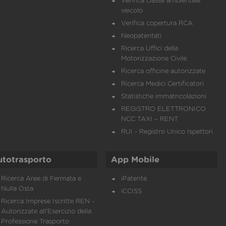
Verifica classe ambientale
veicolo
Verifica copertura RCA
Neopatentati
Ricerca Uffici della
Motorizzazione Civile
Ricerca officine autorizzate
Ricerca Medici Certificatori
Statistiche immatricolazioni
REGISTRO ELETTRONICO
NCC TAXI – RENT
RUI - Registro Unico Ispettori
utotrasporto
App Mobile
Ricerca Aree di Fermata e
iPatente
Nulla Osta
iCCISS
Ricerca Imprese Iscritte REN -
Autorizzate all'Esercizio della
Professione Trasporto