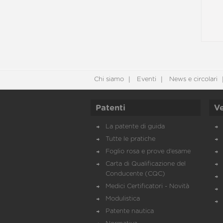
Chi siamo
Eventi
News e circolari
Patenti
Ve
La patente di guida
Tutte le pratiche
Foglio rosa e prove d’esame
Carta di Qualificazione del
Conducente (CQC)
Medici Certificatori - Novità
Modulistica
Patente nautica