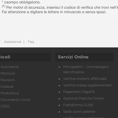
* caompo obbligatorio.
(1)
Per motivi di sicurezza, inserisci il codice di verifica che trovi nel
Fai attenzione a digitare le lettere in minuscolo e senza spazi.
Assistenza
Faq
icoli
Servizi Online
Autoveicoli
Monopattini - Contrassegno
identificativo
Motocicli
Verifica revisioni effettuate
Revisioni
Verifica massa supplementare
Collaudi
Pagamenti PagoPA
Modulistica
Gestione Pratiche Online
Documento Unico
Piattaforma CUDE
STED
Saldo punti patente