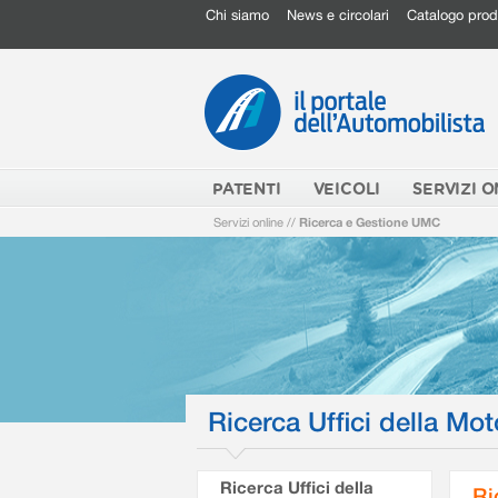
Chi siamo
News e circolari
Catalogo prod
PATENTI
VEICOLI
SERVIZI O
Servizi online
//
Ricerca e Gestione UMC
Ricerca Uffici della Mot
Ricerca Uffici della
Ri