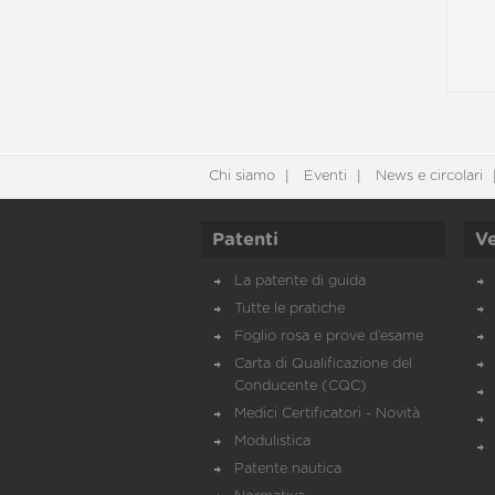
Chi siamo
Eventi
News e circolari
Patenti
Ve
La patente di guida
Tutte le pratiche
Foglio rosa e prove d’esame
Carta di Qualificazione del
Conducente (CQC)
Medici Certificatori - Novità
Modulistica
Patente nautica