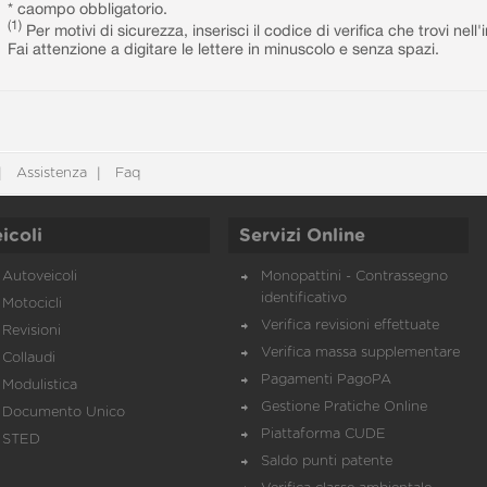
* caompo obbligatorio.
(1)
Per motivi di sicurezza, inserisci il codice di verifica che trovi nel
Fai attenzione a digitare le lettere in minuscolo e senza spazi.
Assistenza
Faq
icoli
Servizi Online
Autoveicoli
Monopattini - Contrassegno
identificativo
Motocicli
Verifica revisioni effettuate
Revisioni
Verifica massa supplementare
Collaudi
Pagamenti PagoPA
Modulistica
Gestione Pratiche Online
Documento Unico
Piattaforma CUDE
STED
Saldo punti patente