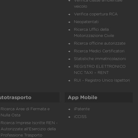
Verifica classe ambientale
veicolo
Verifica copertura RCA
Neopatentati
Ricerca Uffici della
Motorizzazione Civile
Ricerca officine autorizzate
Ricerca Medici Certificatori
Statistiche immatricolazioni
REGISTRO ELETTRONICO
NCC TAXI – RENT
RUI - Registro Unico Ispettori
utotrasporto
App Mobile
Ricerca Aree di Fermata e
iPatente
Nulla Osta
iCCISS
Ricerca Imprese Iscritte REN -
Autorizzate all'Esercizio della
Professione Trasporto