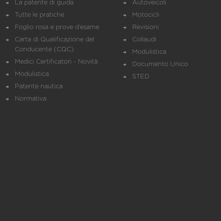
La patente di guida
Autoveicoli
Tutte le pratiche
Motocicli
Foglio rosa e prove d’esame
Revisioni
Carta di Qualificazione del
Collaudi
Conducente (CQC)
Modulistica
Medici Certificatori - Novità
Documento Unico
Modulistica
STED
Patente nautica
Normativa