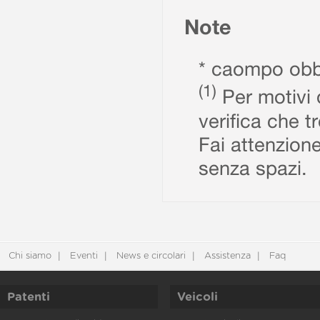
Note
* caompo obbl
(1)
Per motivi d
verifica che t
Fai attenzione
senza spazi.
Chi siamo
Eventi
News e circolari
Assistenza
Faq
Patenti
Veicoli