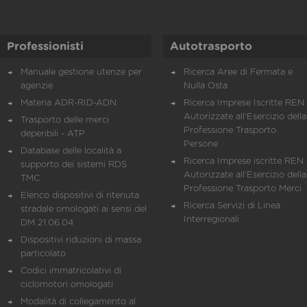
Professionisti
Autotrasporto
Manuale gestione utenze per
Ricerca Aree di Fermata e
agenzie
Nulla Osta
Materia ADR-RID-ADN
Ricerca Imprese Iscritte REN 
Autorizzate all'Esercizio della
Trasporto delle merci
Professione Trasporto
deperibili - ATP
Persone
Database delle località a
Ricerca Imprese iscritte REN 
supporto dei sistemi RDS
Autorizzate all'Esercizio della
TMC
Professione Trasporto Merci
Elenco dispositivi di ritenuta
Ricerca Servizi di Linea
stradale omologati ai sensi del
Interregionali
DM 21.06.04
Dispositivi riduzioni di massa
particolato
Codici immatricolativi di
ciclomotori omologati
Modalità di collegamento al