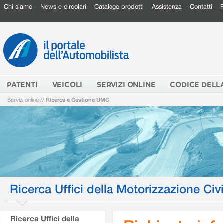
Chi siamo
News e circolari
Catalogo prodotti
Assistenza
Contatti
PATENTI
VEICOLI
SERVIZI ONLINE
CODICE DELL
Servizi online
//
Ricerca e Gestione UMC
Ricerca Uffici della Motorizzazione Civi
Ricerca Uffici della