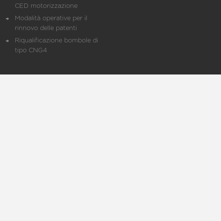
CED motorizzazione
Modalità operative per il
rinnovo delle patenti
Riqualificazione bombole di
tipo CNG4