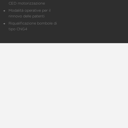
CED motorizzazione
Modalità operative per il
rinnovo delle patenti
Riqualificazione bombole di
tipo CNG4