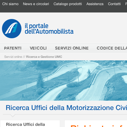
Chi siamo
News e circolari
Catalogo prodotti
Assistenza
Contatti
PATENTI
VEICOLI
SERVIZI ONLINE
CODICE DELL
Servizi online
//
Ricerca e Gestione UMC
Ricerca Uffici della Motorizzazione Civi
Ricerca Uffici della