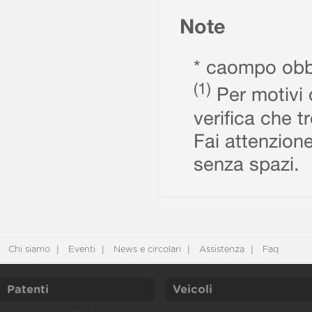
Note
* caompo obbl
(1)
Per motivi d
verifica che t
Fai attenzione
senza spazi.
Chi siamo
Eventi
News e circolari
Assistenza
Faq
Patenti
Veicoli