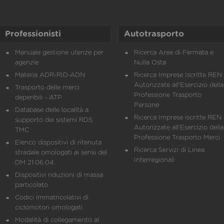
Professionisti
Autotrasporto
Manuale gestione utenze per
Ricerca Aree di Fermata e
agenzie
Nulla Osta
Materia ADR-RID-ADN
Ricerca Imprese Iscritte REN 
Autorizzate all'Esercizio della
Trasporto delle merci
Professione Trasporto
deperibili - ATP
Persone
Database delle località a
Ricerca Imprese iscritte REN 
supporto dei sistemi RDS
Autorizzate all'Esercizio della
TMC
Professione Trasporto Merci
Elenco dispositivi di ritenuta
Ricerca Servizi di Linea
stradale omologati ai sensi del
Interregionali
DM 21.06.04
Dispositivi riduzioni di massa
particolato
Codici immatricolativi di
ciclomotori omologati
Modalità di collegamento al