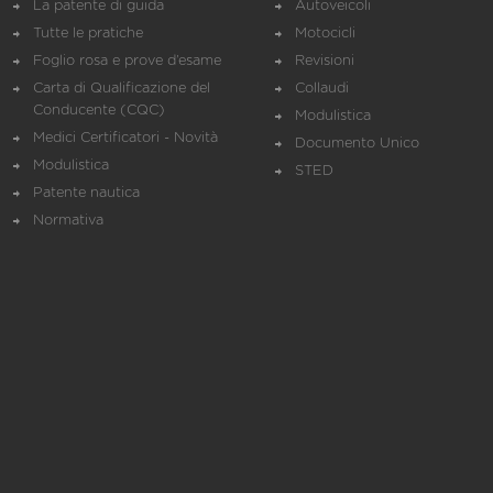
La patente di guida
Autoveicoli
Tutte le pratiche
Motocicli
Foglio rosa e prove d’esame
Revisioni
Carta di Qualificazione del
Collaudi
Conducente (CQC)
Modulistica
Medici Certificatori - Novità
Documento Unico
Modulistica
STED
Patente nautica
Normativa