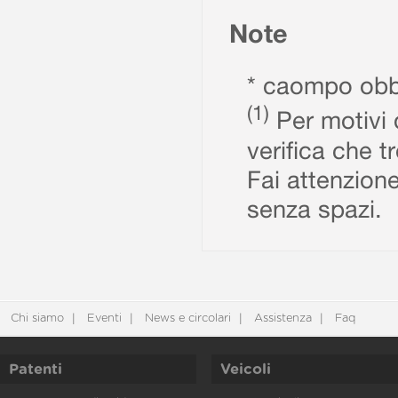
Note
* caompo obbl
(1)
Per motivi d
verifica che t
Fai attenzione
senza spazi.
Chi siamo
Eventi
News e circolari
Assistenza
Faq
Patenti
Veicoli