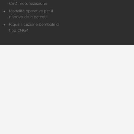
CED motorizzazione
Modalità operative per il
rinnovo delle patenti
Riqualificazione bombole di
tipo CNG4