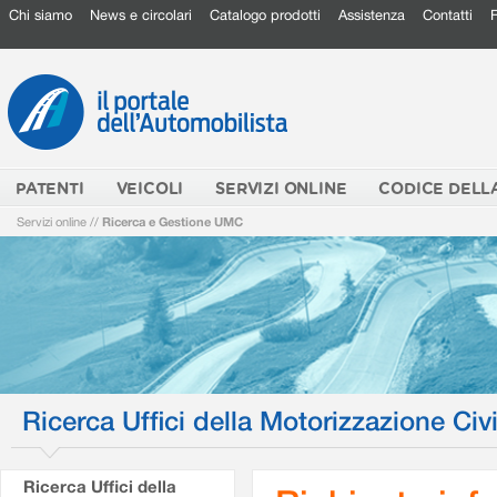
Chi siamo
News e circolari
Catalogo prodotti
Assistenza
Contatti
PATENTI
VEICOLI
SERVIZI ONLINE
CODICE DELL
Servizi online
//
Ricerca e Gestione UMC
Ricerca Uffici della Motorizzazione Civi
Ricerca Uffici della