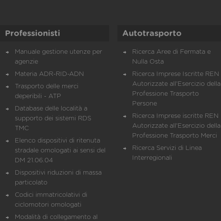
Professionisti
Autotrasporto
Manuale gestione utenze per
Ricerca Aree di Fermata e
agenzie
Nulla Osta
Materia ADR-RID-ADN
Ricerca Imprese Iscritte REN 
Autorizzate all'Esercizio della
Trasporto delle merci
Professione Trasporto
deperibili - ATP
Persone
Database delle località a
Ricerca Imprese iscritte REN 
supporto dei sistemi RDS
Autorizzate all'Esercizio della
TMC
Professione Trasporto Merci
Elenco dispositivi di ritenuta
Ricerca Servizi di Linea
stradale omologati ai sensi del
Interregionali
DM 21.06.04
Dispositivi riduzioni di massa
particolato
Codici immatricolativi di
ciclomotori omologati
Modalità di collegamento al