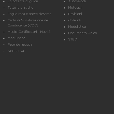
La patente di guida
Autoveicoli
Tutte le pratiche
Motocicli
Foglio rosa e prove d’esame
Revisioni
Carta di Qualificazione del
Collaudi
Conducente (CQC)
Modulistica
Medici Certificatori - Novità
Documento Unico
Modulistica
STED
Patente nautica
Normativa