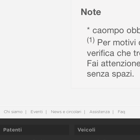
Note
* caompo obbl
(1)
Per motivi d
verifica che t
Fai attenzione
senza spazi.
Chi siamo
Eventi
News e circolari
Assistenza
Faq
Patenti
Veicoli