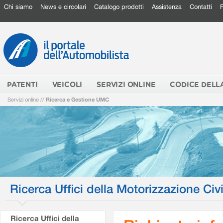
Chi siamo
News e circolari
Catalogo prodotti
Assistenza
Contatti
PATENTI
VEICOLI
SERVIZI ONLINE
CODICE DELL
Servizi online
//
Ricerca e Gestione UMC
Ricerca Uffici della Motorizzazione Civi
Ricerca Uffici della