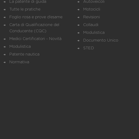
La patente di guida
Autoveicoli
Tutte le pratiche
Motocicli
Foglio rosa e prove d’esame
Revisioni
Carta di Qualificazione del
Collaudi
Conducente (CQC)
Modulistica
Medici Certificatori - Novità
Documento Unico
Modulistica
STED
Patente nautica
Normativa