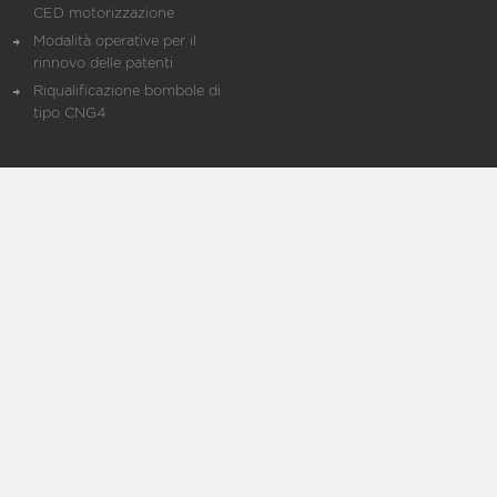
CED motorizzazione
Modalità operative per il
rinnovo delle patenti
Riqualificazione bombole di
tipo CNG4