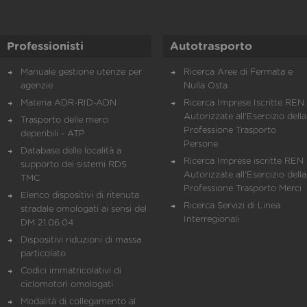
Professionisti
Autotrasporto
Manuale gestione utenze per
Ricerca Aree di Fermata e
agenzie
Nulla Osta
Materia ADR-RID-ADN
Ricerca Imprese Iscritte REN 
Autorizzate all'Esercizio della
Trasporto delle merci
Professione Trasporto
deperibili - ATP
Persone
Database delle località a
Ricerca Imprese iscritte REN 
supporto dei sistemi RDS
Autorizzate all'Esercizio della
TMC
Professione Trasporto Merci
Elenco dispositivi di ritenuta
Ricerca Servizi di Linea
stradale omologati ai sensi del
Interregionali
DM 21.06.04
Dispositivi riduzioni di massa
particolato
Codici immatricolativi di
ciclomotori omologati
Modalità di collegamento al