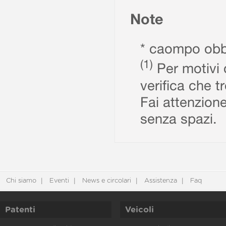
Note
* caompo obbl
(1)
Per motivi d
verifica che t
Fai attenzione
senza spazi.
Chi siamo
Eventi
News e circolari
Assistenza
Faq
Patenti
Veicoli