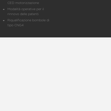
CED motorizzazione
Modalità operative per il
rinnovo delle patenti
Riqualificazione bombole di
tipo CNG4