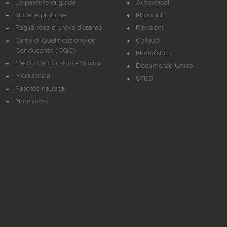
La patente di guida
Autoveicoli
Tutte le pratiche
Motocicli
Foglio rosa e prove d’esame
Revisioni
Carta di Qualificazione del
Collaudi
Conducente (CQC)
Modulistica
Medici Certificatori - Novità
Documento Unico
Modulistica
STED
Patente nautica
Normativa