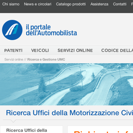
Chi siamo
News e circolari
Catalogo prodotti
Assistenza
Contatti
PATENTI
VEICOLI
SERVIZI ONLINE
CODICE DELL
Servizi online
//
Ricerca e Gestione UMC
Ricerca Uffici della Motorizzazione Civi
Ricerca Uffici della