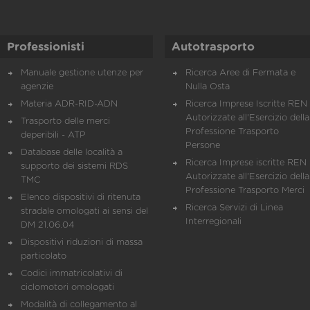
Professionisti
Autotrasporto
Manuale gestione utenze per
Ricerca Aree di Fermata e
agenzie
Nulla Osta
Materia ADR-RID-ADN
Ricerca Imprese Iscritte REN 
Autorizzate all'Esercizio della
Trasporto delle merci
Professione Trasporto
deperibili - ATP
Persone
Database delle località a
Ricerca Imprese iscritte REN 
supporto dei sistemi RDS
Autorizzate all'Esercizio della
TMC
Professione Trasporto Merci
Elenco dispositivi di ritenuta
Ricerca Servizi di Linea
stradale omologati ai sensi del
Interregionali
DM 21.06.04
Dispositivi riduzioni di massa
particolato
Codici immatricolativi di
ciclomotori omologati
Modalità di collegamento al