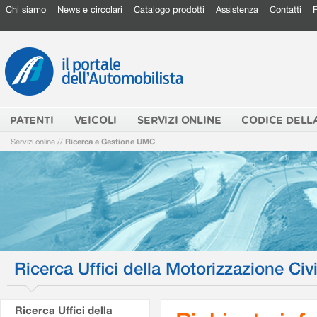
Chi siamo
News e circolari
Catalogo prodotti
Assistenza
Contatti
PATENTI
VEICOLI
SERVIZI ONLINE
CODICE DELL
Servizi online
//
Ricerca e Gestione UMC
Ricerca Uffici della Motorizzazione Civi
Ricerca Uffici della