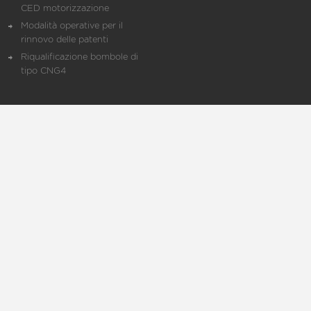
CED motorizzazione
Modalità operative per il
rinnovo delle patenti
Riqualificazione bombole di
tipo CNG4