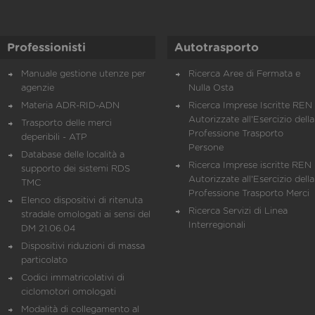
Professionisti
Autotrasporto
Manuale gestione utenze per
Ricerca Aree di Fermata e
agenzie
Nulla Osta
Materia ADR-RID-ADN
Ricerca Imprese Iscritte REN 
Autorizzate all'Esercizio della
Trasporto delle merci
Professione Trasporto
deperibili - ATP
Persone
Database delle località a
Ricerca Imprese iscritte REN 
supporto dei sistemi RDS
Autorizzate all'Esercizio della
TMC
Professione Trasporto Merci
Elenco dispositivi di ritenuta
Ricerca Servizi di Linea
stradale omologati ai sensi del
Interregionali
DM 21.06.04
Dispositivi riduzioni di massa
particolato
Codici immatricolativi di
ciclomotori omologati
Modalità di collegamento al