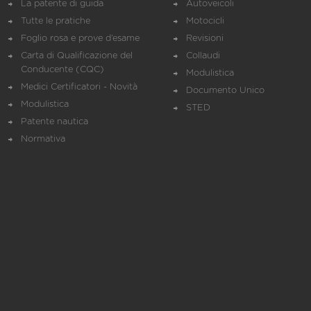
La patente di guida
Autoveicoli
Tutte le pratiche
Motocicli
Foglio rosa e prove d’esame
Revisioni
Carta di Qualificazione del
Collaudi
Conducente (CQC)
Modulistica
Medici Certificatori - Novità
Documento Unico
Modulistica
STED
Patente nautica
Normativa