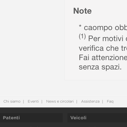
Note
* caompo obbl
(1)
Per motivi d
verifica che t
Fai attenzione
senza spazi.
Chi siamo
Eventi
News e circolari
Assistenza
Faq
Patenti
Veicoli