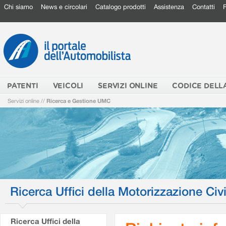
Chi siamo
News e circolari
Catalogo prodotti
Assistenza
Contatti
PATENTI
VEICOLI
SERVIZI ONLINE
CODICE DELL
Servizi online
//
Ricerca e Gestione UMC
Ricerca Uffici della Motorizzazione Civi
Ricerca Uffici della