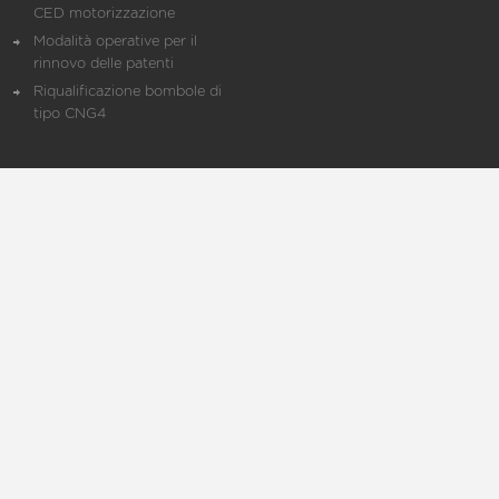
CED motorizzazione
Modalità operative per il
rinnovo delle patenti
Riqualificazione bombole di
tipo CNG4