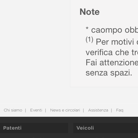
Note
* caompo obbl
(1)
Per motivi d
verifica che t
Fai attenzione
senza spazi.
Chi siamo
Eventi
News e circolari
Assistenza
Faq
Patenti
Veicoli