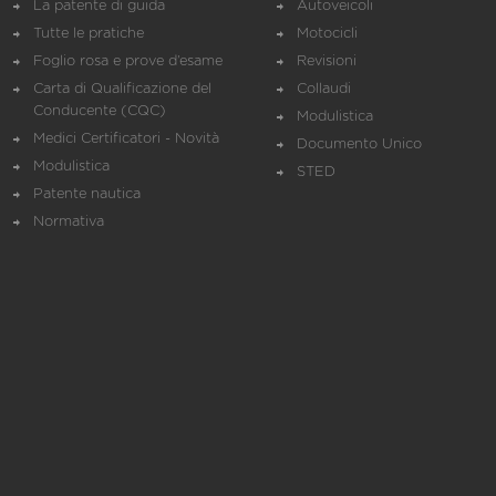
La patente di guida
Autoveicoli
Tutte le pratiche
Motocicli
Foglio rosa e prove d’esame
Revisioni
Carta di Qualificazione del
Collaudi
Conducente (CQC)
Modulistica
Medici Certificatori - Novità
Documento Unico
Modulistica
STED
Patente nautica
Normativa