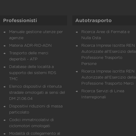
Professionisti
Autotrasporto
Manuale gestione utenze per
Ricerca Aree di Fermata e
agenzie
Nulla Osta
Materia ADR-RID-ADN
Ricerca Imprese Iscritte REN 
Autorizzate all'Esercizio della
Trasporto delle merci
Professione Trasporto
deperibili - ATP
Persone
Database delle località a
Ricerca Imprese iscritte REN 
supporto dei sistemi RDS
Autorizzate all'Esercizio della
TMC
Professione Trasporto Merci
Elenco dispositivi di ritenuta
Ricerca Servizi di Linea
stradale omologati ai sensi del
Interregionali
DM 21.06.04
Dispositivi riduzioni di massa
particolato
Codici immatricolativi di
ciclomotori omologati
Modalità di collegamento al