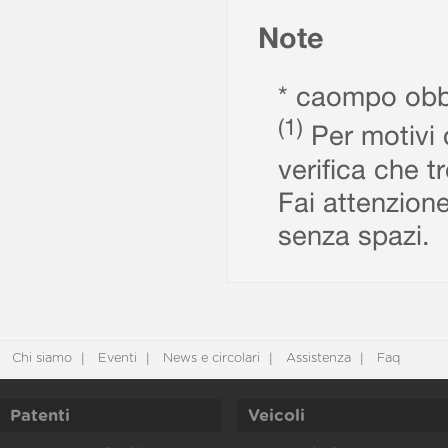
Note
* caompo obbl
(1)
Per motivi d
verifica che t
Fai attenzione
senza spazi.
Chi siamo
Eventi
News e circolari
Assistenza
Faq
Patenti
Veicoli