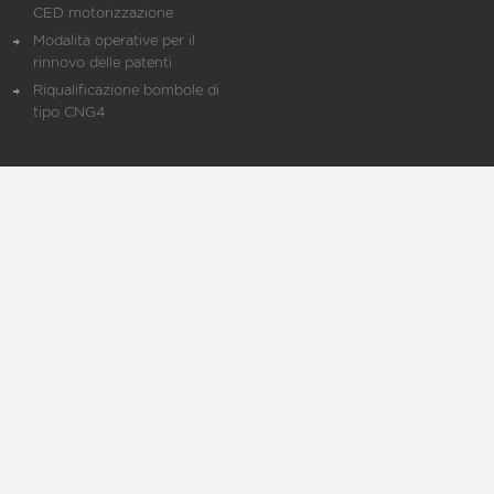
CED motorizzazione
Modalità operative per il
rinnovo delle patenti
Riqualificazione bombole di
tipo CNG4