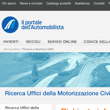
Chi siamo
News e circolari
Catalogo prodotti
Assistenza
Contatti
PATENTI
VEICOLI
SERVIZI ONLINE
CODICE DELL
Servizi online
//
Ricerca e Gestione UMC
Ricerca Uffici della Motorizzazione Civi
Ricerca Uffici della