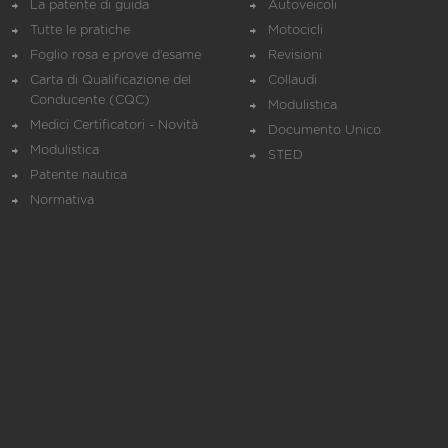
La patente di guida
Autoveicoli
Tutte le pratiche
Motocicli
Foglio rosa e prove d’esame
Revisioni
Carta di Qualificazione del
Collaudi
Conducente (CQC)
Modulistica
Medici Certificatori - Novità
Documento Unico
Modulistica
STED
Patente nautica
Normativa