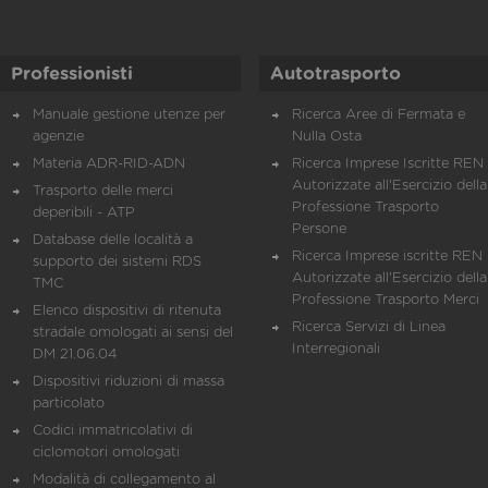
Professionisti
Autotrasporto
Manuale gestione utenze per
Ricerca Aree di Fermata e
agenzie
Nulla Osta
Materia ADR-RID-ADN
Ricerca Imprese Iscritte REN 
Autorizzate all'Esercizio della
Trasporto delle merci
Professione Trasporto
deperibili - ATP
Persone
Database delle località a
Ricerca Imprese iscritte REN 
supporto dei sistemi RDS
Autorizzate all'Esercizio della
TMC
Professione Trasporto Merci
Elenco dispositivi di ritenuta
Ricerca Servizi di Linea
stradale omologati ai sensi del
Interregionali
DM 21.06.04
Dispositivi riduzioni di massa
particolato
Codici immatricolativi di
ciclomotori omologati
Modalità di collegamento al