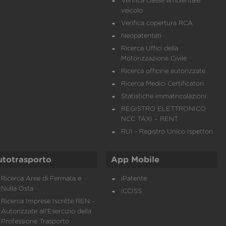
Verifica classe ambientale
veicolo
Verifica copertura RCA
Neopatentati
Ricerca Uffici della
Motorizzazione Civile
Ricerca officine autorizzate
Ricerca Medici Certificatori
Statistiche immatricolazioni
REGISTRO ELETTRONICO
NCC TAXI – RENT
RUI - Registro Unico Ispettori
utotrasporto
App Mobile
Ricerca Aree di Fermata e
iPatente
Nulla Osta
iCCISS
Ricerca Imprese Iscritte REN -
Autorizzate all'Esercizio della
Professione Trasporto