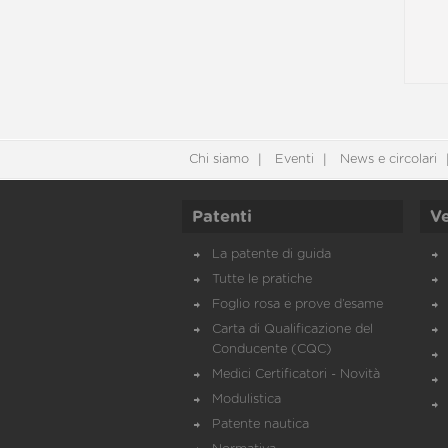
Chi siamo
Eventi
News e circolari
Patenti
Ve
La patente di guida
Tutte le pratiche
Foglio rosa e prove d’esame
Carta di Qualificazione del
Conducente (CQC)
Medici Certificatori - Novità
Modulistica
Patente nautica