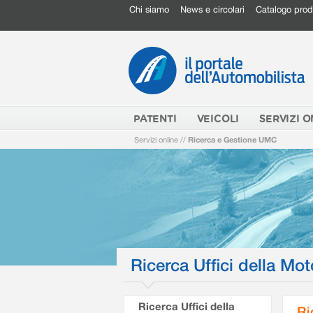
Chi siamo
News e circolari
Catalogo prod
PATENTI
VEICOLI
SERVIZI O
Servizi online
//
Ricerca e Gestione UMC
Ricerca Uffici della Mot
Ricerca Uffici della
Ri