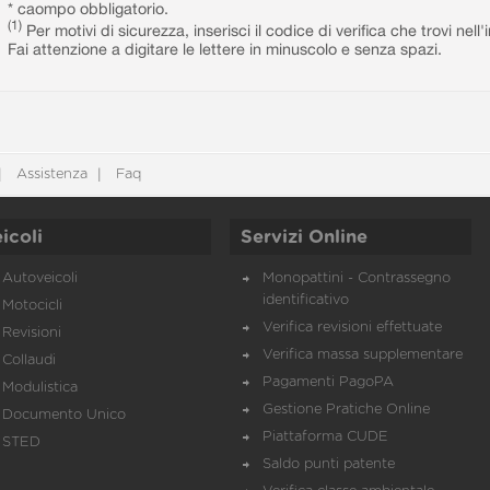
* caompo obbligatorio.
(1)
Per motivi di sicurezza, inserisci il codice di verifica che trovi nel
Fai attenzione a digitare le lettere in minuscolo e senza spazi.
Assistenza
Faq
icoli
Servizi Online
Autoveicoli
Monopattini - Contrassegno
identificativo
Motocicli
Verifica revisioni effettuate
Revisioni
Verifica massa supplementare
Collaudi
Pagamenti PagoPA
Modulistica
Gestione Pratiche Online
Documento Unico
Piattaforma CUDE
STED
Saldo punti patente