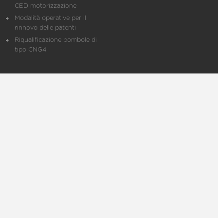
CED motorizzazione
Modalità operative per il
rinnovo delle patenti
Riqualificazione bombole di
tipo CNG4