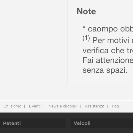
Note
* caompo obbl
(1)
Per motivi d
verifica che t
Fai attenzione
senza spazi.
Chi siamo
Eventi
News e circolari
Assistenza
Faq
Patenti
Veicoli