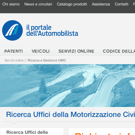
Chi siamo
News e circolari
Catalogo prodotti
Assistenza
Contatti
PATENTI
VEICOLI
SERVIZI ONLINE
CODICE DELL
Servizi online
//
Ricerca e Gestione UMC
Ricerca Uffici della Motorizzazione Civi
Ricerca Uffici della