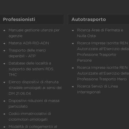
Professionisti
Autotrasporto
Manuale gestione utenze per
Ricerca Aree di Fermata e
agenzie
Nulla Osta
Materia ADR-RID-ADN
Ricerca Imprese Iscritte REN 
Autorizzate all'Esercizio della
Trasporto delle merci
Professione Trasporto
deperibili - ATP
Persone
Database delle località a
Ricerca Imprese iscritte REN 
supporto dei sistemi RDS
Autorizzate all'Esercizio della
TMC
Professione Trasporto Merci
Elenco dispositivi di ritenuta
Ricerca Servizi di Linea
stradale omologati ai sensi del
Interregionali
DM 21.06.04
Dispositivi riduzioni di massa
particolato
Codici immatricolativi di
ciclomotori omologati
Modalità di collegamento al