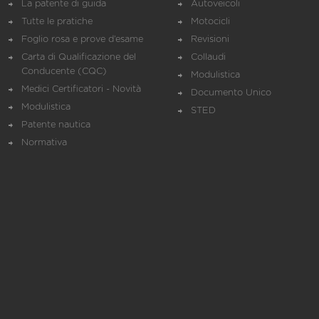
La patente di guida
Autoveicoli
Tutte le pratiche
Motocicli
Foglio rosa e prove d’esame
Revisioni
Carta di Qualificazione del
Collaudi
Conducente (CQC)
Modulistica
Medici Certificatori - Novità
Documento Unico
Modulistica
STED
Patente nautica
Normativa