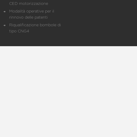
CED motorizzazione
Modalità operative per il
rinnovo delle patenti
Riqualificazione bombole di
tipo CNG4