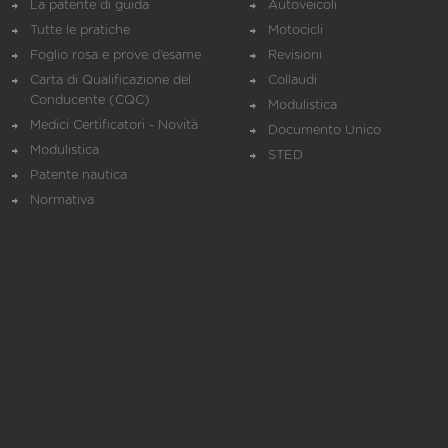
La patente di guida
Autoveicoli
Tutte le pratiche
Motocicli
Foglio rosa e prove d’esame
Revisioni
Carta di Qualificazione del
Collaudi
Conducente (CQC)
Modulistica
Medici Certificatori - Novità
Documento Unico
Modulistica
STED
Patente nautica
Normativa