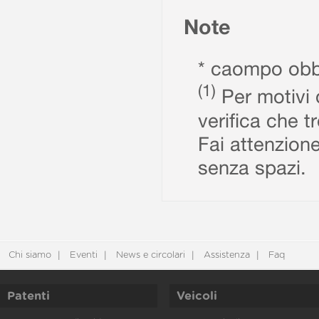
Note
* caompo obbl
(1)
Per motivi d
verifica che t
Fai attenzione
senza spazi.
Chi siamo
Eventi
News e circolari
Assistenza
Faq
Patenti
Veicoli