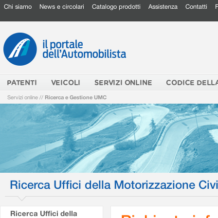
Chi siamo
News e circolari
Catalogo prodotti
Assistenza
Contatti
PATENTI
VEICOLI
SERVIZI ONLINE
CODICE DELL
Servizi online
//
Ricerca e Gestione UMC
Ricerca Uffici della Motorizzazione Civi
Ricerca Uffici della