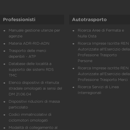
Professionisti
Autotrasporto
Manuale gestione utenze per
Ricerca Aree di Fermata e
agenzie
Nulla Osta
Materia ADR-RID-ADN
Ricerca Imprese Iscritte REN 
Autorizzate all'Esercizio della
Trasporto delle merci
Professione Trasporto
deperibili - ATP
Persone
Database delle località a
Ricerca Imprese iscritte REN 
supporto dei sistemi RDS
Autorizzate all'Esercizio della
TMC
Professione Trasporto Merci
Elenco dispositivi di ritenuta
Ricerca Servizi di Linea
stradale omologati ai sensi del
Interregionali
DM 21.06.04
Dispositivi riduzioni di massa
particolato
Codici immatricolativi di
ciclomotori omologati
Modalità di collegamento al