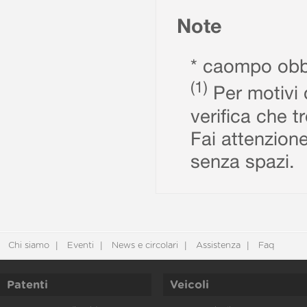
Note
* caompo obbl
(1)
Per motivi d
verifica che t
Fai attenzione
senza spazi.
Chi siamo
Eventi
News e circolari
Assistenza
Faq
Patenti
Veicoli