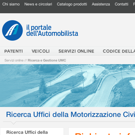
Chi siamo
News e circolari
Catalogo prodotti
Assistenza
Contatti
PATENTI
VEICOLI
SERVIZI ONLINE
CODICE DELL
Servizi online
//
Ricerca e Gestione UMC
Ricerca Uffici della Motorizzazione Civi
Ricerca Uffici della