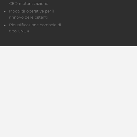
CED motorizzazione
Modalità operative per il
rinnovo delle patenti
Riqualificazione bombole di
tipo CNG4