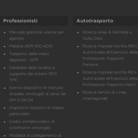
Professionisti
Autotrasporto
Manuale gestione utenze per
Ricerca Aree di Fermata e
agenzie
Nulla Osta
Materia ADR-RID-ADN
Ricerca Imprese Iscritte REN 
Autorizzate all'Esercizio della
Trasporto delle merci
Professione Trasporto
deperibili - ATP
Persone
Database delle località a
Ricerca Imprese iscritte REN 
supporto dei sistemi RDS
Autorizzate all'Esercizio della
TMC
Professione Trasporto Merci
Elenco dispositivi di ritenuta
Ricerca Servizi di Linea
stradale omologati ai sensi del
Interregionali
DM 21.06.04
Dispositivi riduzioni di massa
particolato
Codici immatricolativi di
ciclomotori omologati
Modalità di collegamento al