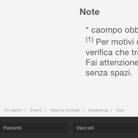
Note
* caompo obbl
(1)
Per motivi d
verifica che t
Fai attenzione
senza spazi.
Chi siamo
Eventi
News e circolari
Assistenza
Faq
Patenti
Veicoli