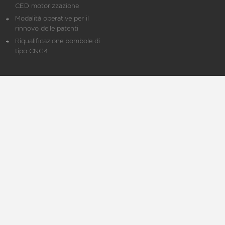
CED motorizzazione
Modalità operative per il
rinnovo delle patenti
Riqualificazione bombole di
tipo CNG4