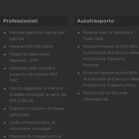
Professionisti
Autotrasporto
Manuale gestione utenze per
Ricerca Aree di Fermata e
agenzie
Nulla Osta
Materia ADR-RID-ADN
Ricerca Imprese Iscritte REN 
Autorizzate all'Esercizio della
Trasporto delle merci
Professione Trasporto
deperibili - ATP
Persone
Database delle località a
Ricerca Imprese iscritte REN 
supporto dei sistemi RDS
Autorizzate all'Esercizio della
TMC
Professione Trasporto Merci
Elenco dispositivi di ritenuta
Ricerca Servizi di Linea
stradale omologati ai sensi del
Interregionali
DM 21.06.04
Dispositivi riduzioni di massa
particolato
Codici immatricolativi di
ciclomotori omologati
Modalità di collegamento al