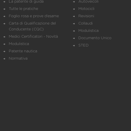
La patente di guida
Autoveicoli
Tutte le pratiche
Motocicli
Foglio rosa e prove d’esame
Revisioni
Carta di Qualificazione del
Collaudi
Conducente (CQC)
Modulistica
Medici Certificatori - Novità
Documento Unico
Modulistica
STED
Patente nautica
Normativa