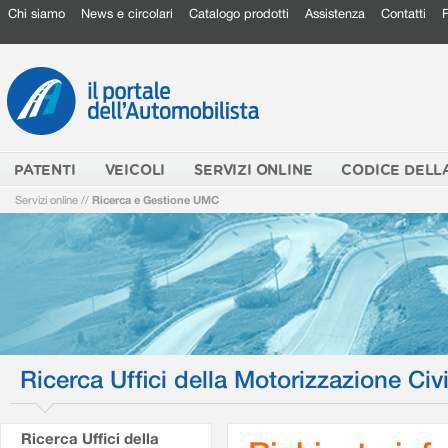
Chi siamo
News e circolari
Catalogo prodotti
Assistenza
Contatti
PATENTI
VEICOLI
SERVIZI ONLINE
CODICE DELL
Servizi online
//
Ricerca e Gestione UMC
Ricerca Uffici della Motorizzazione Civi
Ricerca Uffici della