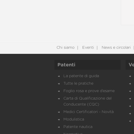
Chi siamo
Eventi
News e circolari
Patenti
Ve
La patente di guida
Tutte le pratiche
Foglio rosa e prove d’esame
Carta di Qualificazione del
Conducente (CQC)
Medici Certificatori - Novità
Modulistica
Patente nautica