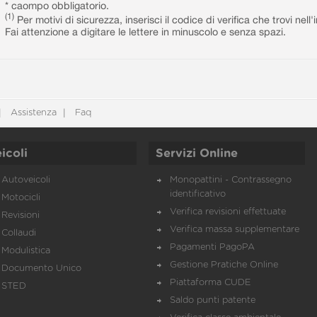
* caompo obbligatorio.
(1)
Per motivi di sicurezza, inserisci il codice di verifica che trovi nel
Fai attenzione a digitare le lettere in minuscolo e senza spazi.
Assistenza
Faq
icoli
Servizi Online
Autoveicoli
Monopattini - Contrassegno
identificativo
Motocicli
Verifica revisioni effettuate
Revisioni
Verifica massa supplementare
Collaudi
Pagamenti PagoPA
Modulistica
Gestione Pratiche Online
Documento Unico
Piattaforma CUDE
STED
Saldo punti patente