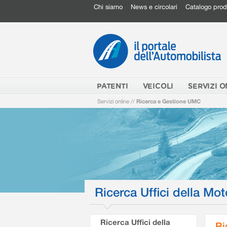
Chi siamo
News e circolari
Catalogo prod
PATENTI
VEICOLI
SERVIZI O
Servizi online
//
Ricerca e Gestione UMC
Ricerca Uffici della Mot
Ricerca Uffici della
Ri