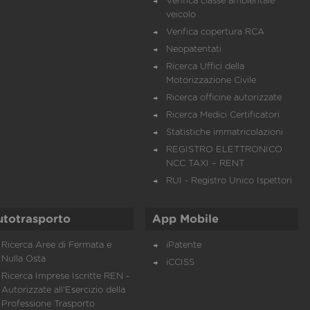
Verifica classe ambientale
veicolo
Verifica copertura RCA
Neopatentati
Ricerca Uffici della
Motorizzazione Civile
Ricerca officine autorizzate
Ricerca Medici Certificatori
Statistiche immatricolazioni
REGISTRO ELETTRONICO
NCC TAXI – RENT
RUI - Registro Unico Ispettori
utotrasporto
App Mobile
Ricerca Aree di Fermata e
iPatente
Nulla Osta
iCCISS
Ricerca Imprese Iscritte REN -
Autorizzate all'Esercizio della
Professione Trasporto