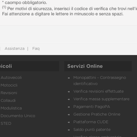
* caompo obbligatorio.
(1)
Per motivi di sicurezza, inserisci il codice di verifica che trovi nel
Fai attenzione a digitare le lettere in minuscolo e senza spazi.
Assistenza
Faq
icoli
Servizi Online
Autoveicoli
Monopattini - Contrassegno
identificativo
Motocicli
Verifica revisioni effettuate
Revisioni
Verifica massa supplementare
Collaudi
Pagamenti PagoPA
Modulistica
Gestione Pratiche Online
Documento Unico
Piattaforma CUDE
STED
Saldo punti patente