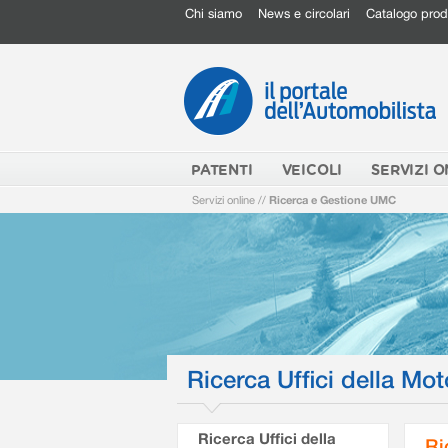
Chi siamo
News e circolari
Catalogo prod
PATENTI
VEICOLI
SERVIZI O
Servizi online
//
Ricerca e Gestione UMC
Ricerca Uffici della Mot
Ricerca Uffici della
Ri