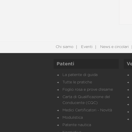
Chi siamo
Eventi
News e circolari
Patenti
Ve
La patente di guida
Tutte le pratiche
Foglio rosa e prove d’esame
Carta di Qualificazione del
Conducente (CQC)
Medici Certificatori - Novità
Modulistica
Patente nautica