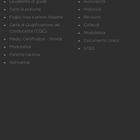
La patente di guida
Autoveicoli
Tutte le pratiche
Motocicli
Foglio rosa e prove d’esame
Revisioni
Carta di Qualificazione del
Collaudi
Conducente (CQC)
Modulistica
Medici Certificatori - Novità
Documento Unico
Modulistica
STED
Patente nautica
Normativa