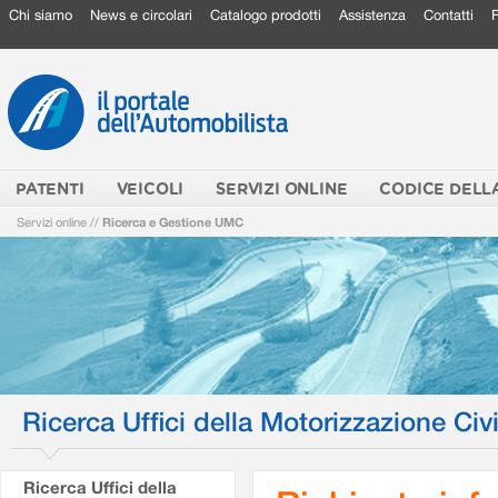
Chi siamo
News e circolari
Catalogo prodotti
Assistenza
Contatti
PATENTI
VEICOLI
SERVIZI ONLINE
CODICE DELL
Servizi online
//
Ricerca e Gestione UMC
Ricerca Uffici della Motorizzazione Civi
Ricerca Uffici della