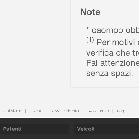
Note
* caompo obbl
(1)
Per motivi d
verifica che t
Fai attenzione
senza spazi.
Chi siamo
Eventi
News e circolari
Assistenza
Faq
Patenti
Veicoli