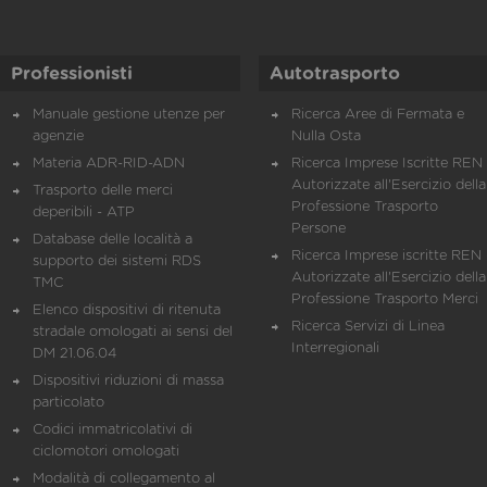
Professionisti
Autotrasporto
Manuale gestione utenze per
Ricerca Aree di Fermata e
agenzie
Nulla Osta
Materia ADR-RID-ADN
Ricerca Imprese Iscritte REN 
Autorizzate all'Esercizio della
Trasporto delle merci
Professione Trasporto
deperibili - ATP
Persone
Database delle località a
Ricerca Imprese iscritte REN 
supporto dei sistemi RDS
Autorizzate all'Esercizio della
TMC
Professione Trasporto Merci
Elenco dispositivi di ritenuta
Ricerca Servizi di Linea
stradale omologati ai sensi del
Interregionali
DM 21.06.04
Dispositivi riduzioni di massa
particolato
Codici immatricolativi di
ciclomotori omologati
Modalità di collegamento al