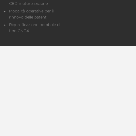
CED motorizzazione
Modalità operative per il
rinnovo delle patenti
Riqualificazione bombole di
tipo CNG4