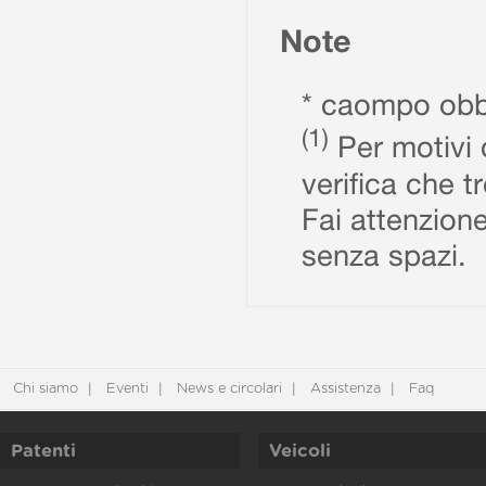
Note
* caompo obbl
(1)
Per motivi d
verifica che t
Fai attenzione
senza spazi.
Chi siamo
Eventi
News e circolari
Assistenza
Faq
Patenti
Veicoli