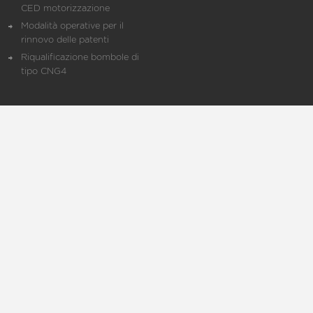
CED motorizzazione
Modalità operative per il
rinnovo delle patenti
Riqualificazione bombole di
tipo CNG4