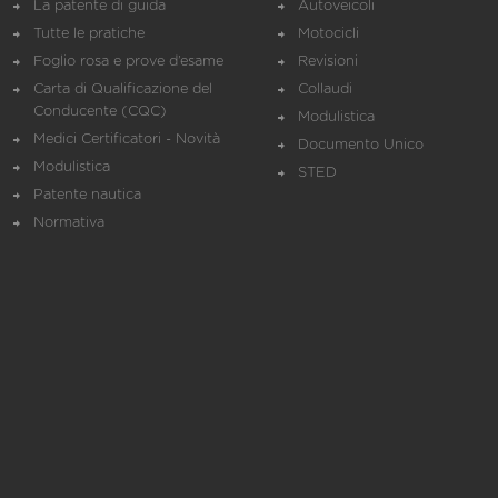
La patente di guida
Autoveicoli
Tutte le pratiche
Motocicli
Foglio rosa e prove d’esame
Revisioni
Carta di Qualificazione del
Collaudi
Conducente (CQC)
Modulistica
Medici Certificatori - Novità
Documento Unico
Modulistica
STED
Patente nautica
Normativa