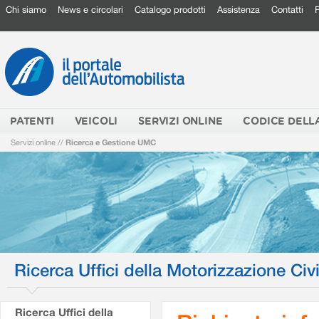
Chi siamo
News e circolari
Catalogo prodotti
Assistenza
Contatti
PATENTI
VEICOLI
SERVIZI ONLINE
CODICE DELL
Servizi online
//
Ricerca e Gestione UMC
Ricerca Uffici della Motorizzazione Civi
Ricerca Uffici della