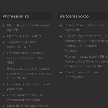
Professionisti
Autotrasporto
Manuale gestione utenze per
Ricerca Aree di Fermata e
agenzie
Nulla Osta
Materia ADR-RID-ADN
Ricerca Imprese Iscritte REN 
Autorizzate all'Esercizio della
Trasporto delle merci
Professione Trasporto
deperibili - ATP
Persone
Database delle località a
Ricerca Imprese iscritte REN 
supporto dei sistemi RDS
Autorizzate all'Esercizio della
TMC
Professione Trasporto Merci
Elenco dispositivi di ritenuta
Ricerca Servizi di Linea
stradale omologati ai sensi del
Interregionali
DM 21.06.04
Dispositivi riduzioni di massa
particolato
Codici immatricolativi di
ciclomotori omologati
Modalità di collegamento al