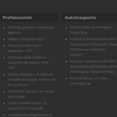
Professionisti
Autotrasporto
Manuale gestione utenze per
Ricerca Aree di Fermata e
agenzie
Nulla Osta
Materia ADR-RID-ADN
Ricerca Imprese Iscritte REN 
Autorizzate all'Esercizio della
Trasporto delle merci
Professione Trasporto
deperibili - ATP
Persone
Database delle località a
Ricerca Imprese iscritte REN 
supporto dei sistemi RDS
Autorizzate all'Esercizio della
TMC
Professione Trasporto Merci
Elenco dispositivi di ritenuta
Ricerca Servizi di Linea
stradale omologati ai sensi del
Interregionali
DM 21.06.04
Dispositivi riduzioni di massa
particolato
Codici immatricolativi di
ciclomotori omologati
Modalità di collegamento al