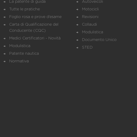
La patente di guida
Autoveicoli
Tutte le pratiche
Motocicli
Foglio rosa e prove d’esame
Revisioni
Carta di Qualificazione del
Collaudi
Conducente (CQC)
Modulistica
Medici Certificatori - Novità
Documento Unico
Modulistica
STED
Patente nautica
Normativa