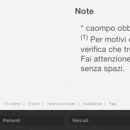
Note
* caompo obbl
(1)
Per motivi d
verifica che t
Fai attenzione
senza spazi.
Chi siamo
Eventi
News e circolari
Assistenza
Faq
Patenti
Veicoli