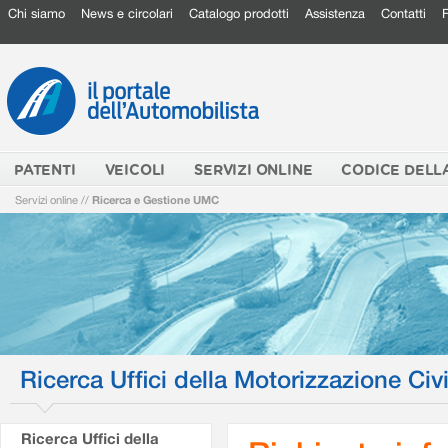
Chi siamo
News e circolari
Catalogo prodotti
Assistenza
Contatti
PATENTI
VEICOLI
SERVIZI ONLINE
CODICE DELL
Servizi online
//
Ricerca e Gestione UMC
Ricerca Uffici della Motorizzazione Civi
Ricerca Uffici della