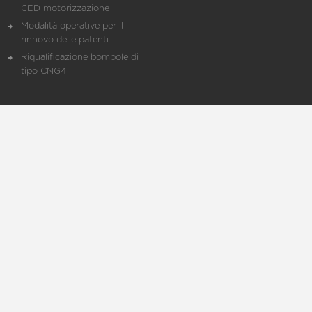
CED motorizzazione
Modalità operative per il
rinnovo delle patenti
Riqualificazione bombole di
tipo CNG4