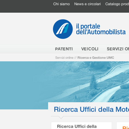
Chi siamo
News e circolari
Catalogo prod
PATENTI
VEICOLI
SERVIZI O
Servizi online
//
Ricerca e Gestione UMC
Ricerca Uffici della Mot
Ricerca Uffici della
Ri