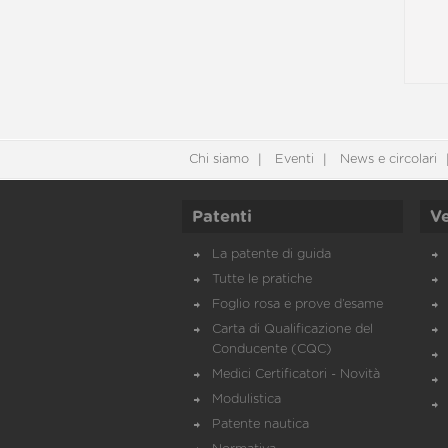
Chi siamo
Eventi
News e circolari
Patenti
Ve
La patente di guida
Tutte le pratiche
Foglio rosa e prove d’esame
Carta di Qualificazione del
Conducente (CQC)
Medici Certificatori - Novità
Modulistica
Patente nautica