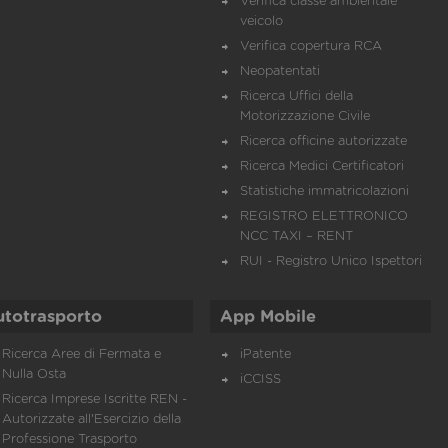
Verifica classe ambientale
veicolo
Verifica copertura RCA
Neopatentati
Ricerca Uffici della
Motorizzazione Civile
Ricerca officine autorizzate
Ricerca Medici Certificatori
Statistiche immatricolazioni
REGISTRO ELETTRONICO
NCC TAXI – RENT
RUI - Registro Unico Ispettori
utotrasporto
App Mobile
Ricerca Aree di Fermata e
iPatente
Nulla Osta
iCCISS
Ricerca Imprese Iscritte REN -
Autorizzate all'Esercizio della
Professione Trasporto