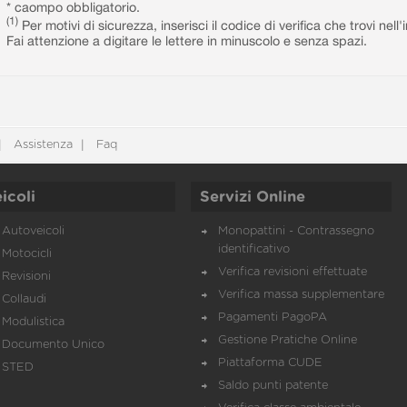
* caompo obbligatorio.
(1)
Per motivi di sicurezza, inserisci il codice di verifica che trovi nel
Fai attenzione a digitare le lettere in minuscolo e senza spazi.
Assistenza
Faq
icoli
Servizi Online
Autoveicoli
Monopattini - Contrassegno
identificativo
Motocicli
Verifica revisioni effettuate
Revisioni
Verifica massa supplementare
Collaudi
Pagamenti PagoPA
Modulistica
Gestione Pratiche Online
Documento Unico
Piattaforma CUDE
STED
Saldo punti patente