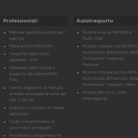
Professionisti
Autotrasporto
Manuale gestione utenze per
Ricerca Aree di Fermata e
agenzie
Nulla Osta
Materia ADR-RID-ADN
Ricerca Imprese Iscritte REN 
Autorizzate all'Esercizio della
Trasporto delle merci
Professione Trasporto
deperibili - ATP
Persone
Database delle località a
Ricerca Imprese iscritte REN 
supporto dei sistemi RDS
Autorizzate all'Esercizio della
TMC
Professione Trasporto Merci
Elenco dispositivi di ritenuta
Ricerca Servizi di Linea
stradale omologati ai sensi del
Interregionali
DM 21.06.04
Dispositivi riduzioni di massa
particolato
Codici immatricolativi di
ciclomotori omologati
Modalità di collegamento al