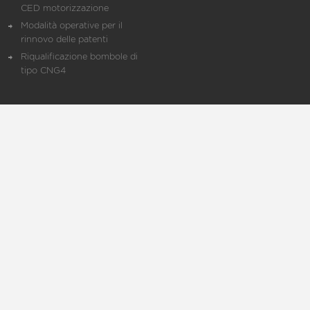
CED motorizzazione
Modalità operative per il
rinnovo delle patenti
Riqualificazione bombole di
tipo CNG4