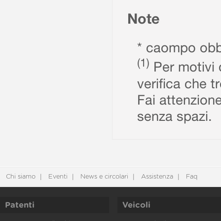
Note
* caompo obbl
(1)
Per motivi d
verifica che t
Fai attenzione
senza spazi.
Chi siamo
Eventi
News e circolari
Assistenza
Faq
Patenti
Veicoli