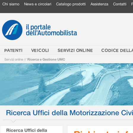
Chi siamo
News e circolari
Catalogo prodotti
Assistenza
Contatti
PATENTI
VEICOLI
SERVIZI ONLINE
CODICE DELL
Servizi online
//
Ricerca e Gestione UMC
Ricerca Uffici della Motorizzazione Civi
Ricerca Uffici della