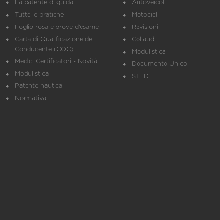
La patente di guida
Autoveicoli
Tutte le pratiche
Motocicli
Foglio rosa e prove d’esame
Revisioni
Carta di Qualificazione del
Collaudi
Conducente (CQC)
Modulistica
Medici Certificatori - Novità
Documento Unico
Modulistica
STED
Patente nautica
Normativa