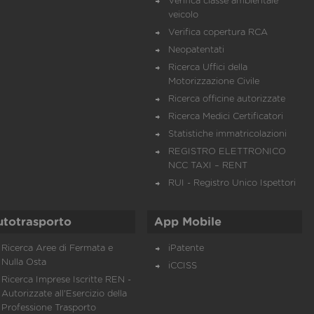
Verifica classe ambientale
veicolo
Verifica copertura RCA
Neopatentati
Ricerca Uffici della
Motorizzazione Civile
Ricerca officine autorizzate
Ricerca Medici Certificatori
Statistiche immatricolazioni
REGISTRO ELETTRONICO
NCC TAXI – RENT
RUI - Registro Unico Ispettori
utotrasporto
App Mobile
Ricerca Aree di Fermata e
iPatente
Nulla Osta
iCCISS
Ricerca Imprese Iscritte REN -
Autorizzate all'Esercizio della
Professione Trasporto