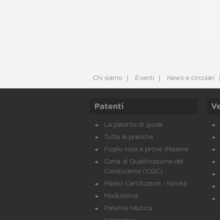
Chi siamo
Eventi
News e circolari
Patenti
Ve
La patente di guida
Tutte le pratiche
Foglio rosa e prove d’esame
Carta di Qualificazione del
Conducente (CQC)
Medici Certificatori - Novità
Modulistica
Patente nautica