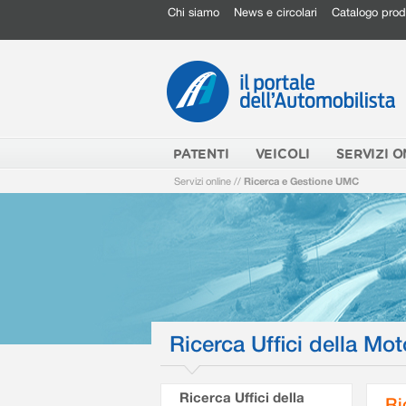
Chi siamo
News e circolari
Catalogo prod
PATENTI
VEICOLI
SERVIZI O
Servizi online
//
Ricerca e Gestione UMC
Ricerca Uffici della Mot
Ricerca Uffici della
Ri