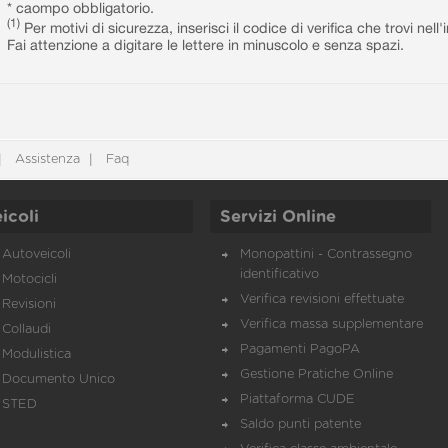
* caompo obbligatorio.
(1)
Per motivi di sicurezza, inserisci il codice di verifica che trovi nel
Fai attenzione a digitare le lettere in minuscolo e senza spazi.
Assistenza
Faq
icoli
Servizi Online
Autoveicoli
Monopattini - Contrassegno
identificativo
Motocicli
Verifica revisioni effettuate
Revisioni
Verifica massa supplementare
Collaudi
Pagamenti PagoPA
Modulistica
Gestione Pratiche Online
Documento Unico
Piattaforma CUDE
STED
Saldo punti patente