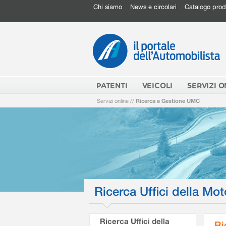
Chi siamo
News e circolari
Catalogo prod
PATENTI
VEICOLI
SERVIZI O
Servizi online
//
Ricerca e Gestione UMC
Ricerca Uffici della Mot
Ricerca Uffici della
Ri