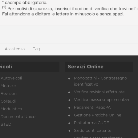
* caompo obbligatorio.
(1)
Per motivi di sicurezza, inserisci il codice di verifica che trovi nel
Fai attenzione a digitare le lettere in minuscolo e senza spazi.
Assistenza
Faq
icoli
Servizi Online
Autoveicoli
Monopattini - Contrassegno
identificativo
Motocicli
Verifica revisioni effettuate
Revisioni
Verifica massa supplementare
Collaudi
Pagamenti PagoPA
Modulistica
Gestione Pratiche Online
Documento Unico
Piattaforma CUDE
STED
Saldo punti patente