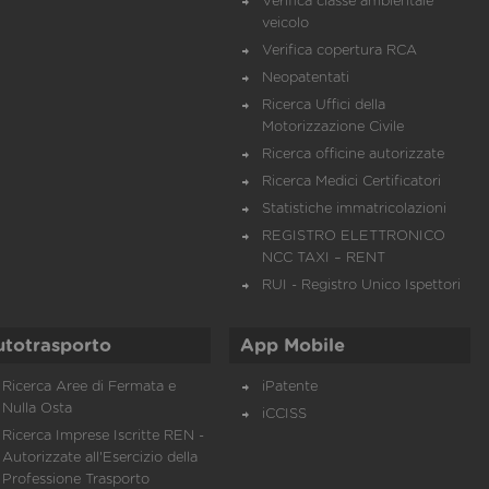
Verifica classe ambientale
veicolo
Verifica copertura RCA
Neopatentati
Ricerca Uffici della
Motorizzazione Civile
Ricerca officine autorizzate
Ricerca Medici Certificatori
Statistiche immatricolazioni
REGISTRO ELETTRONICO
NCC TAXI – RENT
RUI - Registro Unico Ispettori
utotrasporto
App Mobile
Ricerca Aree di Fermata e
iPatente
Nulla Osta
iCCISS
Ricerca Imprese Iscritte REN -
Autorizzate all'Esercizio della
Professione Trasporto