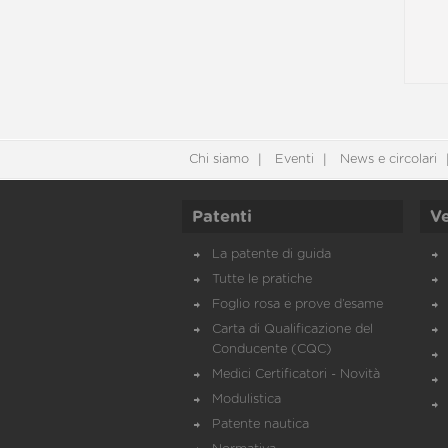
Chi siamo
Eventi
News e circolari
Patenti
Ve
La patente di guida
Tutte le pratiche
Foglio rosa e prove d’esame
Carta di Qualificazione del
Conducente (CQC)
Medici Certificatori - Novità
Modulistica
Patente nautica