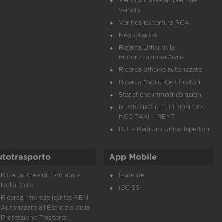
Verifica classe ambientale
veicolo
Verifica copertura RCA
Neopatentati
Ricerca Uffici della
Motorizzazione Civile
Ricerca officine autorizzate
Ricerca Medici Certificatori
Statistiche immatricolazioni
REGISTRO ELETTRONICO
NCC TAXI – RENT
RUI - Registro Unico Ispettori
utotrasporto
App Mobile
Ricerca Aree di Fermata e
iPatente
Nulla Osta
iCCISS
Ricerca Imprese Iscritte REN -
Autorizzate all'Esercizio della
Professione Trasporto