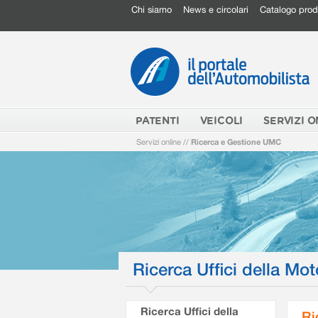
Chi siamo
News e circolari
Catalogo prod
PATENTI
VEICOLI
SERVIZI O
Servizi online
//
Ricerca e Gestione UMC
Ricerca Uffici della Mot
Ricerca Uffici della
Ri