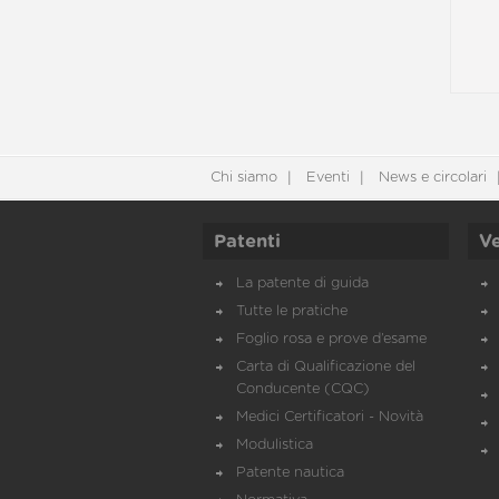
Chi siamo
Eventi
News e circolari
Patenti
Ve
La patente di guida
Tutte le pratiche
Foglio rosa e prove d’esame
Carta di Qualificazione del
Conducente (CQC)
Medici Certificatori - Novità
Modulistica
Patente nautica