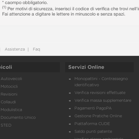
* caompo obbligatorio.
(1)
Per motivi di sicurezza, inserisci il codice di verifica che trovi nel
Fai attenzione a digitare le lettere in minuscolo e senza spazi.
Assistenza
Faq
icoli
Servizi Online
Autoveicoli
Monopattini - Contrassegno
identificativo
Motocicli
Verifica revisioni effettuate
Revisioni
Verifica massa supplementare
Collaudi
Pagamenti PagoPA
Modulistica
Gestione Pratiche Online
Documento Unico
Piattaforma CUDE
STED
Saldo punti patente