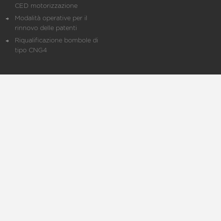
CED motorizzazione
Modalità operative per il
rinnovo delle patenti
Riqualificazione bombole di
tipo CNG4