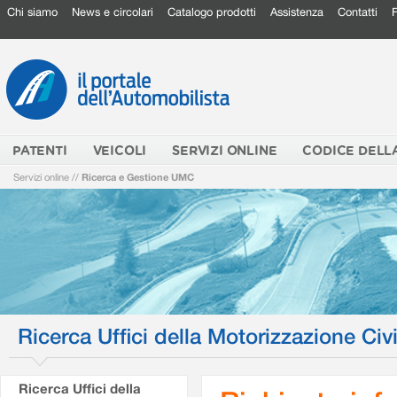
Chi siamo
News e circolari
Catalogo prodotti
Assistenza
Contatti
PATENTI
VEICOLI
SERVIZI ONLINE
CODICE DELL
Servizi online
//
Ricerca e Gestione UMC
Ricerca Uffici della Motorizzazione Civi
Ricerca Uffici della