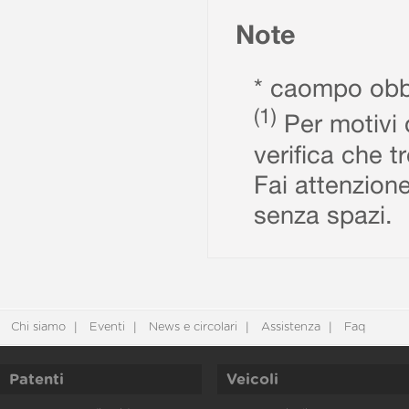
Note
* caompo obbl
(1)
Per motivi d
verifica che t
Fai attenzione
senza spazi.
Chi siamo
Eventi
News e circolari
Assistenza
Faq
Patenti
Veicoli