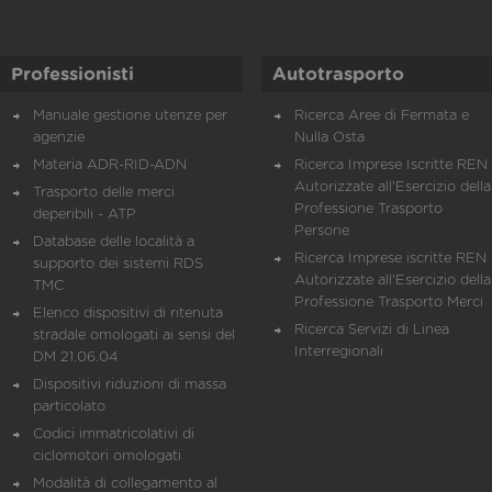
Professionisti
Autotrasporto
Manuale gestione utenze per
Ricerca Aree di Fermata e
agenzie
Nulla Osta
Materia ADR-RID-ADN
Ricerca Imprese Iscritte REN 
Autorizzate all'Esercizio della
Trasporto delle merci
Professione Trasporto
deperibili - ATP
Persone
Database delle località a
Ricerca Imprese iscritte REN 
supporto dei sistemi RDS
Autorizzate all'Esercizio della
TMC
Professione Trasporto Merci
Elenco dispositivi di ritenuta
Ricerca Servizi di Linea
stradale omologati ai sensi del
Interregionali
DM 21.06.04
Dispositivi riduzioni di massa
particolato
Codici immatricolativi di
ciclomotori omologati
Modalità di collegamento al