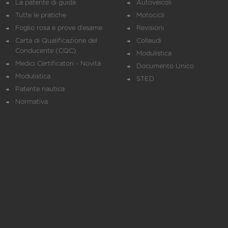
La patente di guida
Autoveicoli
Tutte le pratiche
Motocicli
Foglio rosa e prove d’esame
Revisioni
Carta di Qualificazione del
Collaudi
Conducente (CQC)
Modulistica
Medici Certificatori - Novità
Documento Unico
Modulistica
STED
Patente nautica
Normativa