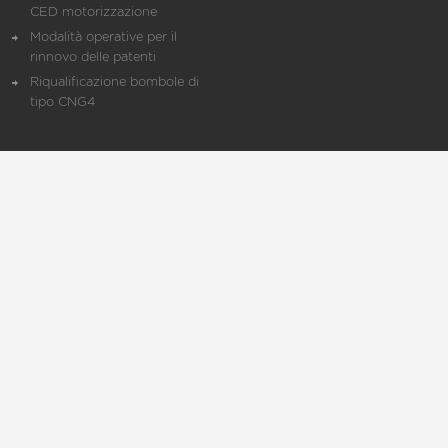
CED motorizzazione
Modalità operative per il
rinnovo delle patenti
Riqualificazione bombole di
tipo CNG4