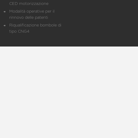
CED motorizzazione
Modalità operative per il
rinnovo delle patenti
Riqualificazione bombole di
tipo CNG4