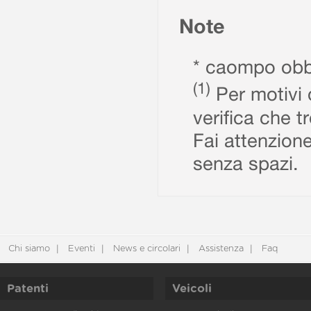
Note
* caompo obbl
(1)
Per motivi d
verifica che t
Fai attenzione
senza spazi.
Chi siamo
Eventi
News e circolari
Assistenza
Faq
Patenti
Veicoli