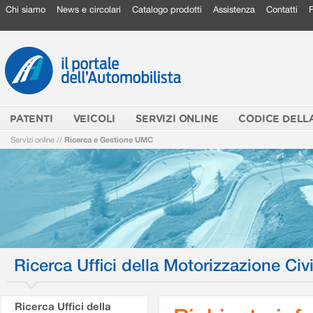
Chi siamo
News e circolari
Catalogo prodotti
Assistenza
Contatti
PATENTI
VEICOLI
SERVIZI ONLINE
CODICE DELL
Servizi online
//
Ricerca e Gestione UMC
Ricerca Uffici della Motorizzazione Civi
Ricerca Uffici della