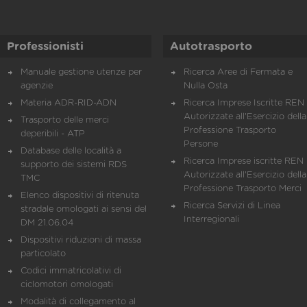
Professionisti
Autotrasporto
Manuale gestione utenze per
Ricerca Aree di Fermata e
agenzie
Nulla Osta
Materia ADR-RID-ADN
Ricerca Imprese Iscritte REN 
Autorizzate all'Esercizio della
Trasporto delle merci
Professione Trasporto
deperibili - ATP
Persone
Database delle località a
Ricerca Imprese iscritte REN 
supporto dei sistemi RDS
Autorizzate all'Esercizio della
TMC
Professione Trasporto Merci
Elenco dispositivi di ritenuta
Ricerca Servizi di Linea
stradale omologati ai sensi del
Interregionali
DM 21.06.04
Dispositivi riduzioni di massa
particolato
Codici immatricolativi di
ciclomotori omologati
Modalità di collegamento al