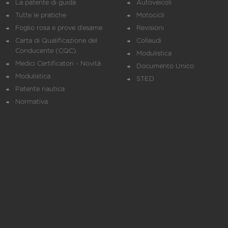
La patente di guida
Autoveicoli
Tutte le pratiche
Motocicli
Foglio rosa e prove d’esame
Revisioni
Carta di Qualificazione del
Collaudi
Conducente (CQC)
Modulistica
Medici Certificatori - Novità
Documento Unico
Modulistica
STED
Patente nautica
Normativa