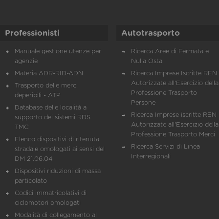
Professionisti
Autotrasporto
Manuale gestione utenze per
Ricerca Aree di Fermata e
agenzie
Nulla Osta
Materia ADR-RID-ADN
Ricerca Imprese Iscritte REN 
Autorizzate all'Esercizio della
Trasporto delle merci
Professione Trasporto
deperibili - ATP
Persone
Database delle località a
Ricerca Imprese iscritte REN 
supporto dei sistemi RDS
Autorizzate all'Esercizio della
TMC
Professione Trasporto Merci
Elenco dispositivi di ritenuta
Ricerca Servizi di Linea
stradale omologati ai sensi del
Interregionali
DM 21.06.04
Dispositivi riduzioni di massa
particolato
Codici immatricolativi di
ciclomotori omologati
Modalità di collegamento al