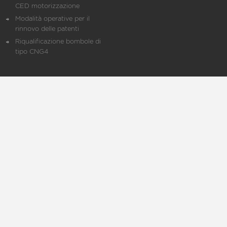
CED motorizzazione
Modalità operative per il
rinnovo delle patenti
Riqualificazione bombole di
tipo CNG4