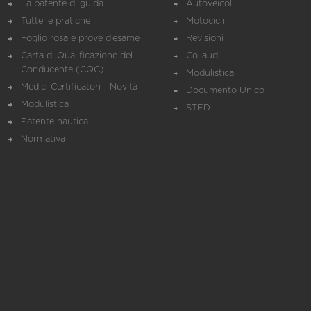
La patente di guida
Autoveicoli
Tutte le pratiche
Motocicli
Foglio rosa e prove d’esame
Revisioni
Carta di Qualificazione del
Collaudi
Conducente (CQC)
Modulistica
Medici Certificatori - Novità
Documento Unico
Modulistica
STED
Patente nautica
Normativa