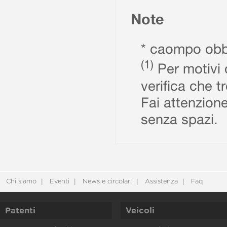
Note
* caompo obbl
(1)
Per motivi d
verifica che t
Fai attenzione
senza spazi.
Chi siamo
Eventi
News e circolari
Assistenza
Faq
Patenti
Veicoli