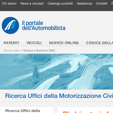
Chi siamo
News e circolari
Catalogo prodotti
Assistenza
Contatti
PATENTI
VEICOLI
SERVIZI ONLINE
CODICE DELL
Servizi online
//
Ricerca e Gestione UMC
Ricerca Uffici della Motorizzazione Civi
Ricerca Uffici della