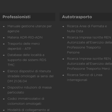
Professionisti
Autotrasporto
Manuale gestione utenze per
Ricerca Aree di Fermata e
agenzie
Nulla Osta
Materia ADR-RID-ADN
Ricerca Imprese Iscritte REN 
Autorizzate all'Esercizio della
Trasporto delle merci
Professione Trasporto
deperibili - ATP
Persone
Database delle località a
Ricerca Imprese iscritte REN 
supporto dei sistemi RDS
Autorizzate all'Esercizio della
TMC
Professione Trasporto Merci
Elenco dispositivi di ritenuta
Ricerca Servizi di Linea
stradale omologati ai sensi del
Interregionali
DM 21.06.04
Dispositivi riduzioni di massa
particolato
Codici immatricolativi di
ciclomotori omologati
Modalità di collegamento al