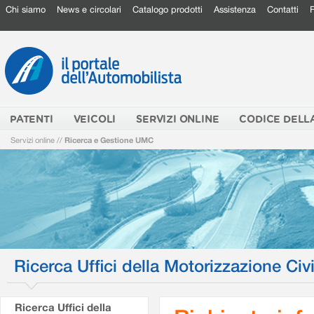
Chi siamo
News e circolari
Catalogo prodotti
Assistenza
Contatti
PATENTI
VEICOLI
SERVIZI ONLINE
CODICE DELL
Servizi online
//
Ricerca e Gestione UMC
Ricerca Uffici della Motorizzazione Civi
Ricerca Uffici della