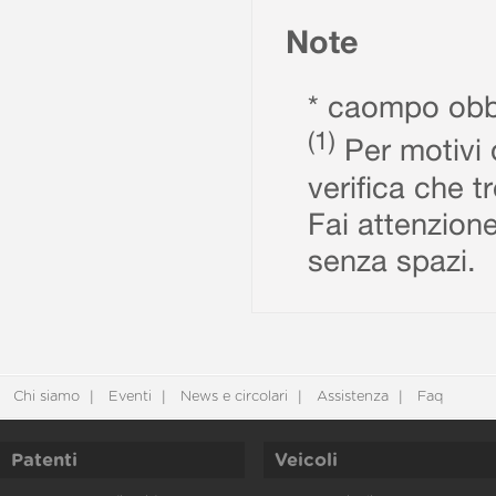
Note
* caompo obbl
(1)
Per motivi d
verifica che t
Fai attenzione
senza spazi.
Chi siamo
Eventi
News e circolari
Assistenza
Faq
Patenti
Veicoli