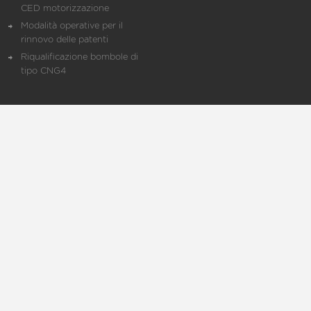
CED motorizzazione
Modalità operative per il
rinnovo delle patenti
Riqualificazione bombole di
tipo CNG4