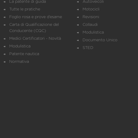
La patente di guida
Autoveicoli
Tutte le pratiche
Motocicli
Foglio rosa e prove d’esame
Revisioni
Carta di Qualificazione del
Collaudi
Conducente (CQC)
Modulistica
Medici Certificatori - Novità
Documento Unico
Modulistica
STED
Patente nautica
Normativa