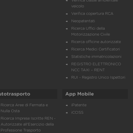
Verifica classe ambientale
veicolo
Verifica copertura RCA
Neopatentati
Ricerca Uffici della
Motorizzazione Civile
Ricerca officine autorizzate
Ricerca Medici Certificatori
Statistiche immatricolazioni
REGISTRO ELETTRONICO
NCC TAXI – RENT
RUI - Registro Unico Ispettori
utotrasporto
App Mobile
Ricerca Aree di Fermata e
iPatente
Nulla Osta
iCCISS
Ricerca Imprese Iscritte REN -
Autorizzate all'Esercizio della
Professione Trasporto