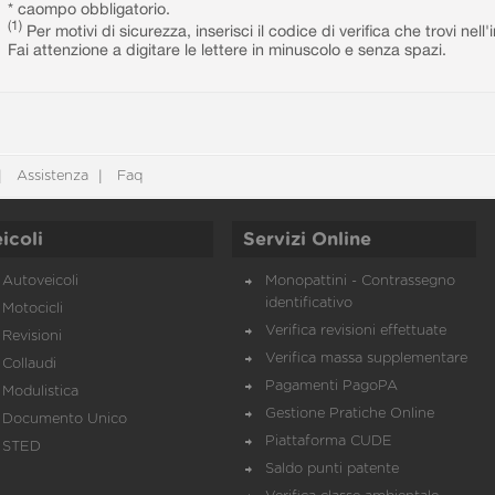
* caompo obbligatorio.
(1)
Per motivi di sicurezza, inserisci il codice di verifica che trovi nel
Fai attenzione a digitare le lettere in minuscolo e senza spazi.
Assistenza
Faq
icoli
Servizi Online
Autoveicoli
Monopattini - Contrassegno
identificativo
Motocicli
Verifica revisioni effettuate
Revisioni
Verifica massa supplementare
Collaudi
Pagamenti PagoPA
Modulistica
Gestione Pratiche Online
Documento Unico
Piattaforma CUDE
STED
Saldo punti patente