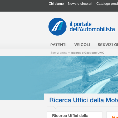
Chi siamo
News e circolari
Catalogo prod
PATENTI
VEICOLI
SERVIZI O
Servizi online
//
Ricerca e Gestione UMC
Ricerca Uffici della Mot
Ricerca Uffici della
Ri