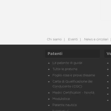
Chi siamo
Eventi
News e circolari
Patenti
Ve
La patente di guida
Tutte le pratiche
Foglio rosa e prove d’esame
Carta di Qualificazione del
Conducente (CQC)
Medici Certificatori - Novità
Modulistica
Patente nautica