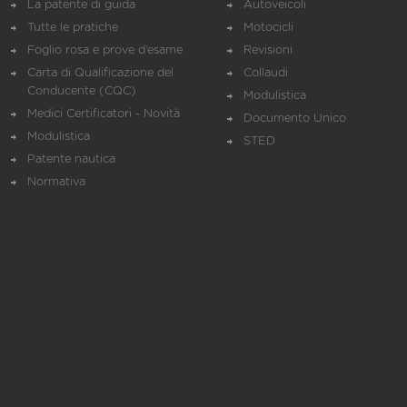
La patente di guida
Autoveicoli
Tutte le pratiche
Motocicli
Foglio rosa e prove d’esame
Revisioni
Carta di Qualificazione del
Collaudi
Conducente (CQC)
Modulistica
Medici Certificatori - Novità
Documento Unico
Modulistica
STED
Patente nautica
Normativa