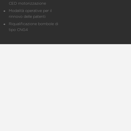
CED motorizzazione
Modalità operative per il
rinnovo delle patenti
Riqualificazione bombole di
tipo CNG4