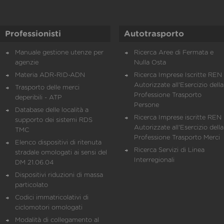
Professionisti
Autotrasporto
Manuale gestione utenze per
Ricerca Aree di Fermata e
agenzie
Nulla Osta
Materia ADR-RID-ADN
Ricerca Imprese Iscritte REN 
Autorizzate all'Esercizio della
Trasporto delle merci
Professione Trasporto
deperibili - ATP
Persone
Database delle località a
Ricerca Imprese iscritte REN 
supporto dei sistemi RDS
Autorizzate all'Esercizio della
TMC
Professione Trasporto Merci
Elenco dispositivi di ritenuta
Ricerca Servizi di Linea
stradale omologati ai sensi del
Interregionali
DM 21.06.04
Dispositivi riduzioni di massa
particolato
Codici immatricolativi di
ciclomotori omologati
Modalità di collegamento al