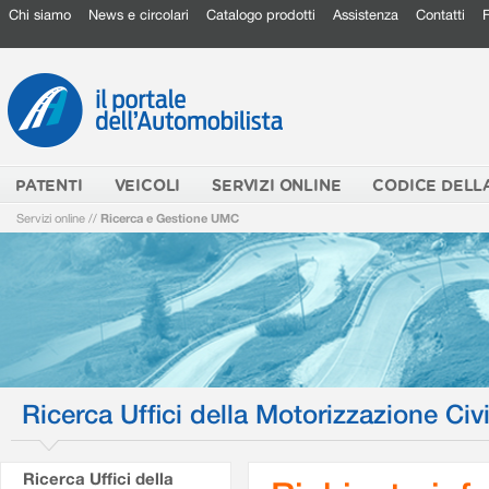
Chi siamo
News e circolari
Catalogo prodotti
Assistenza
Contatti
PATENTI
VEICOLI
SERVIZI ONLINE
CODICE DELL
Servizi online
//
Ricerca e Gestione UMC
Ricerca Uffici della Motorizzazione Civi
Ricerca Uffici della