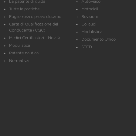
La patente di guida
Autoveicoli
Tutte le pratiche
Motocicli
Foglio rosa e prove d’esame
Revisioni
Carta di Qualificazione del
Collaudi
Conducente (CQC)
Modulistica
Medici Certificatori - Novità
Documento Unico
Modulistica
STED
Patente nautica
Normativa