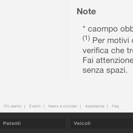
Note
* caompo obbl
(1)
Per motivi d
verifica che t
Fai attenzione
senza spazi.
Chi siamo
Eventi
News e circolari
Assistenza
Faq
Patenti
Veicoli