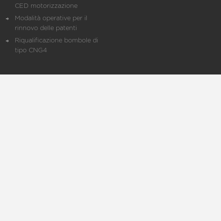
CED motorizzazione
Modalità operative per il
rinnovo delle patenti
Riqualificazione bombole di
tipo CNG4