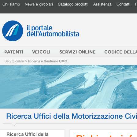
Chi siamo
News e circolari
Catalogo prodotti
Assistenza
Contatti
PATENTI
VEICOLI
SERVIZI ONLINE
CODICE DELL
Servizi online
//
Ricerca e Gestione UMC
Ricerca Uffici della Motorizzazione Civi
Ricerca Uffici della