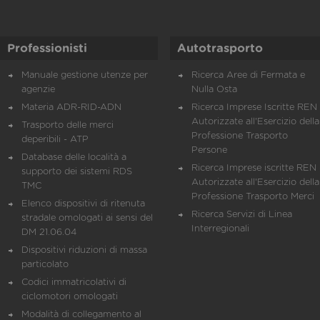
Professionisti
Autotrasporto
Manuale gestione utenze per
Ricerca Aree di Fermata e
agenzie
Nulla Osta
Materia ADR-RID-ADN
Ricerca Imprese Iscritte REN 
Autorizzate all'Esercizio della
Trasporto delle merci
Professione Trasporto
deperibili - ATP
Persone
Database delle località a
Ricerca Imprese iscritte REN 
supporto dei sistemi RDS
Autorizzate all'Esercizio della
TMC
Professione Trasporto Merci
Elenco dispositivi di ritenuta
Ricerca Servizi di Linea
stradale omologati ai sensi del
Interregionali
DM 21.06.04
Dispositivi riduzioni di massa
particolato
Codici immatricolativi di
ciclomotori omologati
Modalità di collegamento al