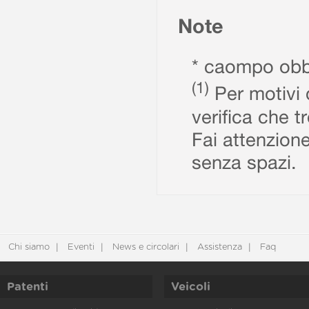
Note
* caompo obbl
(1)
Per motivi d
verifica che t
Fai attenzione
senza spazi.
Chi siamo
Eventi
News e circolari
Assistenza
Faq
Patenti
Veicoli