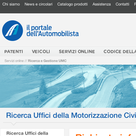
Chi siamo
News e circolari
Catalogo prodotti
Assistenza
Contatti
PATENTI
VEICOLI
SERVIZI ONLINE
CODICE DELL
Servizi online
//
Ricerca e Gestione UMC
Ricerca Uffici della Motorizzazione Civi
Ricerca Uffici della