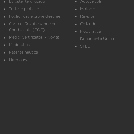
La patente di guida
Autoveicoli
Tutte le pratiche
Motocicli
Foglio rosa e prove d’esame
Revisioni
Carta di Qualificazione del
Collaudi
Conducente (CQC)
Modulistica
Medici Certificatori - Novità
Documento Unico
Modulistica
STED
Patente nautica
Normativa