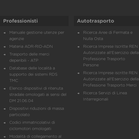
Professionisti
Autotrasporto
Manuale gestione utenze per
Ricerca Aree di Fermata e
agenzie
Nulla Osta
Materia ADR-RID-ADN
Ricerca Imprese Iscritte REN 
Autorizzate all'Esercizio della
Trasporto delle merci
Professione Trasporto
deperibili - ATP
Persone
Database delle località a
Ricerca Imprese iscritte REN 
supporto dei sistemi RDS
Autorizzate all'Esercizio della
TMC
Professione Trasporto Merci
Elenco dispositivi di ritenuta
Ricerca Servizi di Linea
stradale omologati ai sensi del
Interregionali
DM 21.06.04
Dispositivi riduzioni di massa
particolato
Codici immatricolativi di
ciclomotori omologati
Modalità di collegamento al