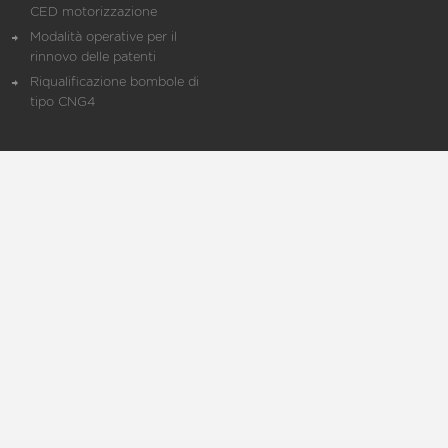
CED motorizzazione
Modalità operative per il
rinnovo delle patenti
Riqualificazione bombole di
tipo CNG4