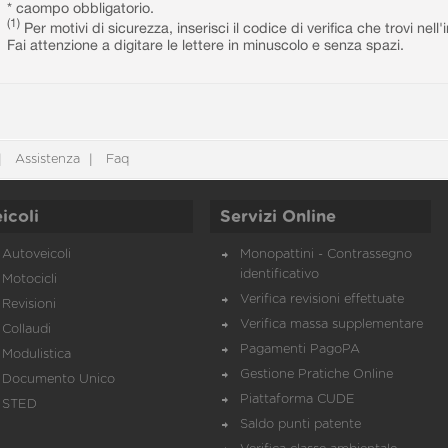
* caompo obbligatorio.
(1)
Per motivi di sicurezza, inserisci il codice di verifica che trovi nel
Fai attenzione a digitare le lettere in minuscolo e senza spazi.
Assistenza
Faq
icoli
Servizi Online
Autoveicoli
Monopattini - Contrassegno
identificativo
Motocicli
Verifica revisioni effettuate
Revisioni
Verifica massa supplementare
Collaudi
Pagamenti PagoPA
Modulistica
Gestione Pratiche Online
Documento Unico
Piattaforma CUDE
STED
Saldo punti patente