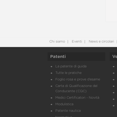
Chi siamo
Eventi
News e circolari
Patenti
Ve
La patente di guida
Tutte le pratiche
Foglio rosa e prove d’esame
Carta di Qualificazione del
Conducente (CQC)
Medici Certificatori - Novità
Modulistica
Patente nautica