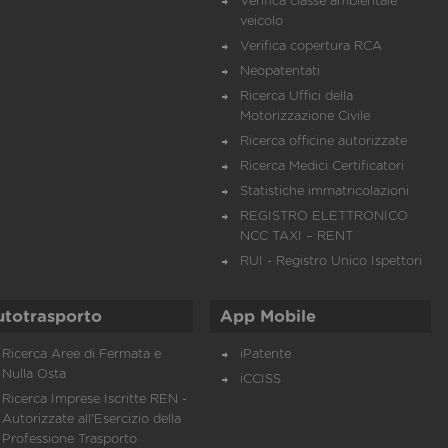
Verifica classe ambientale
veicolo
Verifica copertura RCA
Neopatentati
Ricerca Uffici della
Motorizzazione Civile
Ricerca officine autorizzate
Ricerca Medici Certificatori
Statistiche immatricolazioni
REGISTRO ELETTRONICO
NCC TAXI – RENT
RUI - Registro Unico Ispettori
utotrasporto
App Mobile
Ricerca Aree di Fermata e
iPatente
Nulla Osta
iCCISS
Ricerca Imprese Iscritte REN -
Autorizzate all'Esercizio della
Professione Trasporto