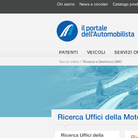
Chi siamo
News e circolari
Catalogo prod
PATENTI
VEICOLI
SERVIZI O
Servizi online
//
Ricerca e Gestione UMC
Ricerca Uffici della Mot
Ricerca Uffici della
Ri