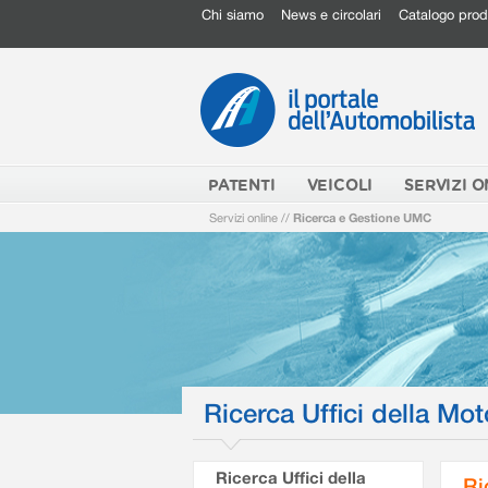
Chi siamo
News e circolari
Catalogo prod
PATENTI
VEICOLI
SERVIZI O
Servizi online
//
Ricerca e Gestione UMC
Ricerca Uffici della Mot
Ricerca Uffici della
Ri