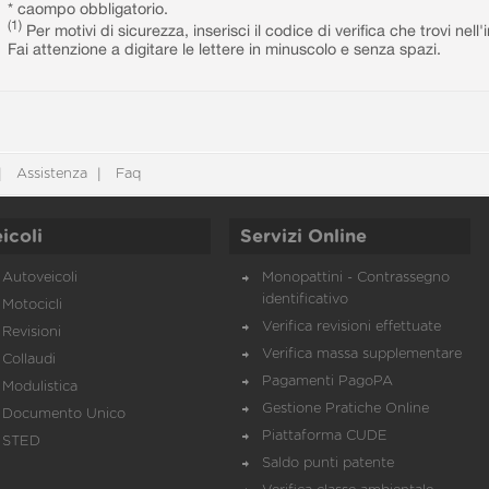
* caompo obbligatorio.
(1)
Per motivi di sicurezza, inserisci il codice di verifica che trovi nel
Fai attenzione a digitare le lettere in minuscolo e senza spazi.
Assistenza
Faq
icoli
Servizi Online
Autoveicoli
Monopattini - Contrassegno
identificativo
Motocicli
Verifica revisioni effettuate
Revisioni
Verifica massa supplementare
Collaudi
Pagamenti PagoPA
Modulistica
Gestione Pratiche Online
Documento Unico
Piattaforma CUDE
STED
Saldo punti patente