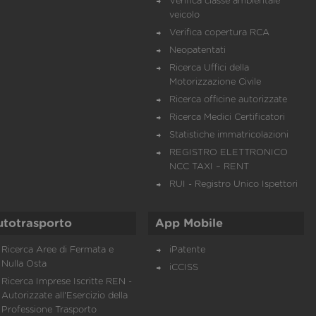
Verifica classe ambientale
veicolo
Verifica copertura RCA
Neopatentati
Ricerca Uffici della
Motorizzazione Civile
Ricerca officine autorizzate
Ricerca Medici Certificatori
Statistiche immatricolazioni
REGISTRO ELETTRONICO
NCC TAXI – RENT
RUI - Registro Unico Ispettori
utotrasporto
App Mobile
Ricerca Aree di Fermata e
iPatente
Nulla Osta
iCCISS
Ricerca Imprese Iscritte REN -
Autorizzate all'Esercizio della
Professione Trasporto