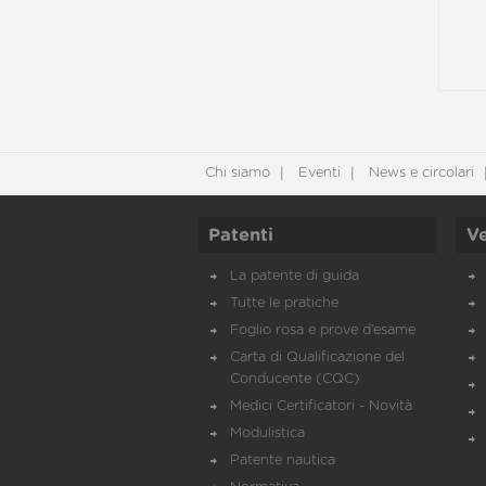
Chi siamo
Eventi
News e circolari
Patenti
Ve
La patente di guida
Tutte le pratiche
Foglio rosa e prove d’esame
Carta di Qualificazione del
Conducente (CQC)
Medici Certificatori - Novità
Modulistica
Patente nautica